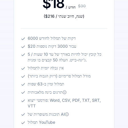
$18
$30
/ חודש
)
/ שנה
,
חיוב שנתי
$216
(
6000 דקות של תמלול לחודש
$20 עבור 3000 דקות נוספות
כל קובץ יכול להיות באורך של עד 10 שעות / 5
ג'יגה-בייט. העלה 50 קבצים בו זמנית.
אין גבלה יומית לתמלול
מודל תמלול פרימיום (דיוק הגבוה ביותר)
תמלול זמין ב-63 שפות
תרגום בינה מלאכותית
פורמטי ייצוא: Word, CSV, PDF, TXT, SRT,
VTT
תובנות משופרות של AI
תמלול YouTube