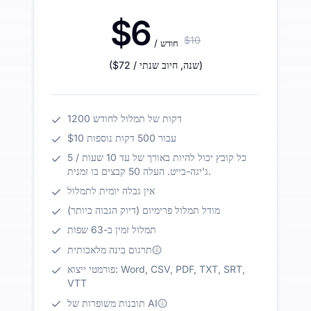
$6
$10
/ חודש
)
/ שנה
,
חיוב שנתי
$72
(
1200 דקות של תמלול לחודש
$10 עבור 500 דקות נוספות
כל קובץ יכול להיות באורך של עד 10 שעות / 5
ג'יגה-בייט. העלה 50 קבצים בו זמנית.
אין גבלה יומית לתמלול
מודל תמלול פרימיום (דיוק הגבוה ביותר)
תמלול זמין ב-63 שפות
תרגום בינה מלאכותית
פורמטי ייצוא: Word, CSV, PDF, TXT, SRT,
VTT
תובנות משופרות של AI