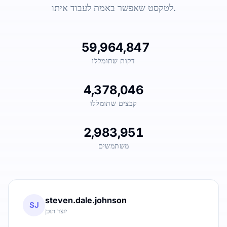
לטקסט שאפשר באמת לעבוד איתו.
59,964,847
דקות שתומללו
4,378,046
קבצים שתומללו
2,983,951
משתמשים
steven.dale.johnson
SJ
יוצר תוכן