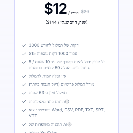
$12
$20
/ חודש
)
/ שנה
,
חיוב שנתי
$144
(
3000 דקות של תמלול לחודש
$15 עבור 1000 דקות נוספות
כל קובץ יכול להיות באורך של עד 10 שעות / 5
ג'יגה-בייט. העלה 50 קבצים בו זמנית.
אין גבלה יומית לתמלול
מודל תמלול פרימיום (דיוק הגבוה ביותר)
תמלול זמין ב-63 שפות
תרגום בינה מלאכותית
פורמטי ייצוא: Word, CSV, PDF, TXT, SRT,
VTT
תובנות משופרות של AI
תמלול YouTube