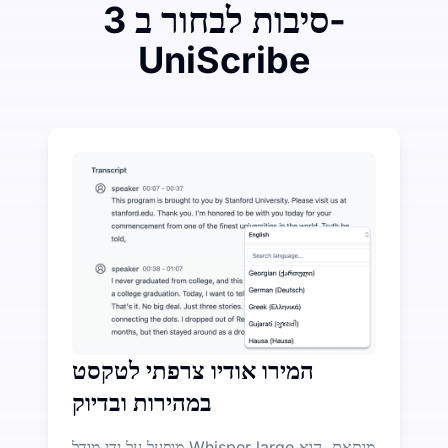
3 סיבות לבחור ב-
UniScribe
הוציאו קצת כדי לחסוך הרבה על המרה מאודיו לטקסט
תכונות AI נוספות זמינות מעבר להמרת אודיו לטקסט
המירו אודיו צרפתי לטקסט
במהירות ובדיוק
מופעל על ידי מודל Whisper large מותאם, הוא