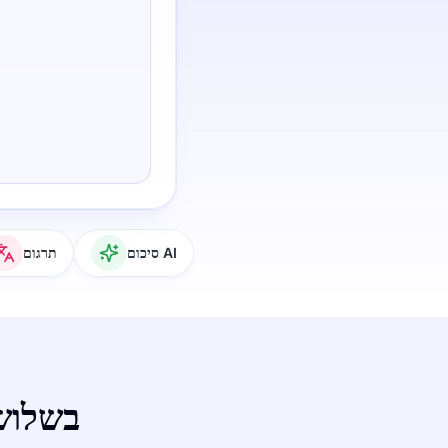
סיכום AI
תרגום
המרת אודי