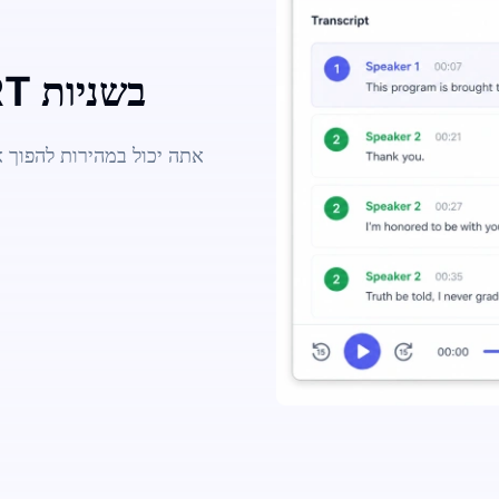
המרת קבצי אודיו לכתוביות SRT בשניות