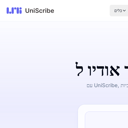
כלים
עם UniScribe, הפוך קובץ אודיו של שעה אחת לקובץ כתוביות SRT בפחות מדקה. הוא תומך ב-98 שפות