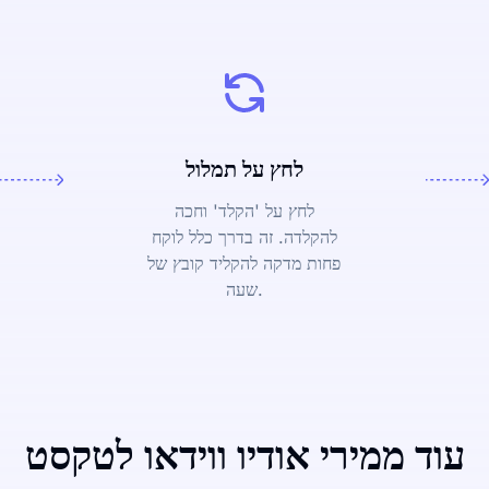
לחץ על תמלול
לחץ על 'הקלד' וחכה
להקלדה. זה בדרך כלל לוקח
פחות מדקה להקליד קובץ של
שעה.
עוד ממירי אודיו ווידאו לטקסט