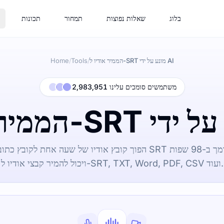
בלוג
שאלות נפוצות
תמחור
תכונות
הממיר אודיו ל-SRT מונע על ידי AI
Tools
Home
/
/
2,983,951 משתמשים סומכים עלינו
ויכול להמיר קבצי אודיו ל-SRT, TXT, Word, PDF, CSV ועוד.