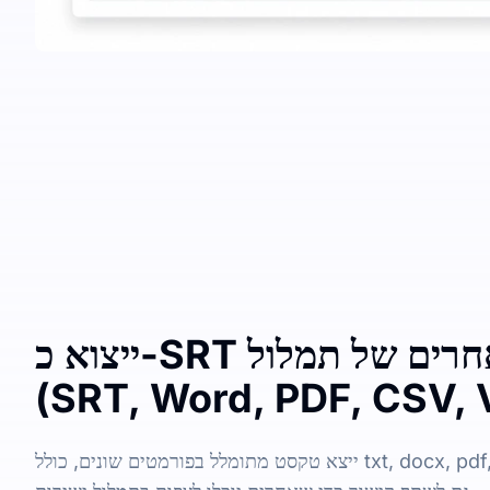
ייצוא כ-SRT או פורמטים אחרים של תמלול
(SRT, Word, PDF, CSV,
ייצא טקסט מתומלל בפורמטים שונים, כולל txt, docx, pdf, srt, vtt, ו-csv. אתה יכול