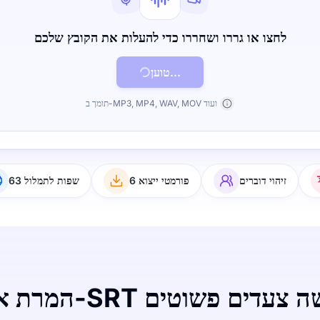
לחצו או גררו ושחררו כדי להעלות את הקובץ שלכם
טוען...
תומך ב-MP3, MP4, WAV, MOV ועוד
זיהוי דוברים
6 פורמטי ייצוא
63 שפות לתמלול
ו ל-SRT בשלושה צעדים פשוטים