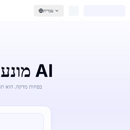
עברית
הממיר אודיו ל-SRT מונע על ידי AI