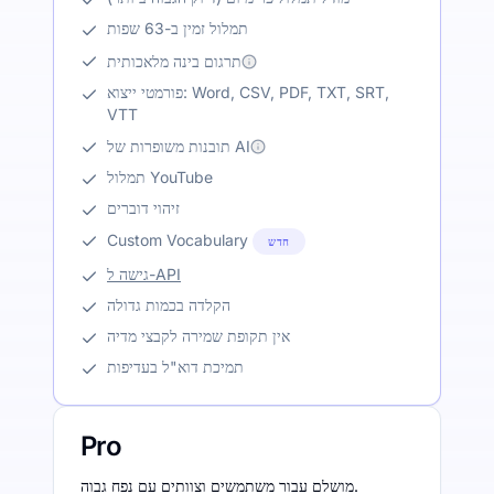
תמלול זמין ב-63 שפות
תרגום בינה מלאכותית
פורמטי ייצוא: Word, CSV, PDF, TXT, SRT,
VTT
תובנות משופרות של AI
תמלול YouTube
זיהוי דוברים
Custom Vocabulary
חדש
גישה ל-API
הקלדה בכמות גדולה
אין תקופת שמירה לקבצי מדיה
תמיכת דוא"ל בעדיפות
Pro
מושלם עבור משתמשים וצוותים עם נפח גבוה.