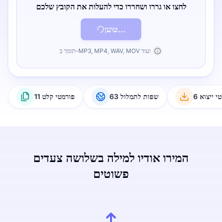
לחצו או גררו ושחררו כדי להעלות את הקובץ שלכם
טוען...
תומך ב-MP3, MP4, WAV, MOV ועוד
טי ייצוא
63 שפות לתמלול
11 פורמטי קלט
המירו אודיו למילה בשלושה צעדים
פשוטים