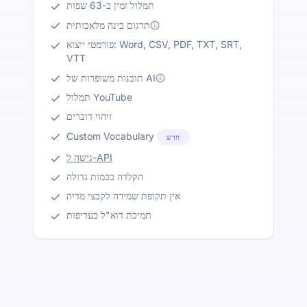
תמלול זמין ב-63 שפות
תרגום בינה מלאכותית
פורמטי ייצוא: Word, CSV, PDF, TXT, SRT,
VTT
תובנות משופרות של AI
תמלול YouTube
זיהוי דוברים
Custom Vocabulary
חדש
גישה ל-API
הקלדה בכמות גדולה
אין תקופת שמירה לקבצי מדיה
תמיכת דוא"ל בעדיפות