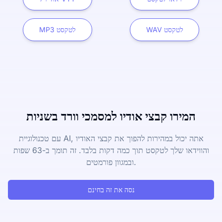
WAV לטקסט
MP3 לטקסט
המירו קבצי אודיו למסמכי וורד בשניות
עם טכנולוגיית AI, אתה יכול במהירות להפוך את קבצי האודיו
והווידאו שלך לטקסט תוך כמה דקות בלבד. זה תומך ב-63 שפות
ובמגוון פורמטים.
נסה את זה בחינם