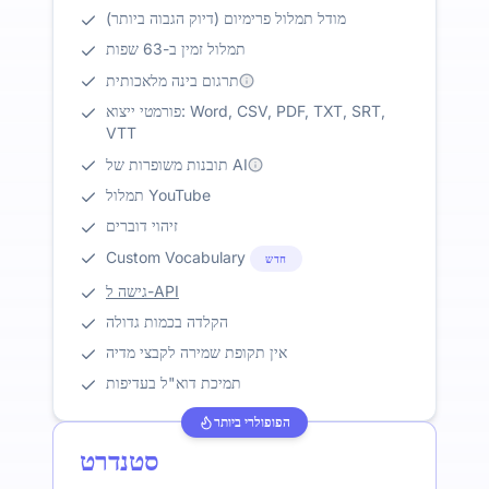
מודל תמלול פרימיום (דיוק הגבוה ביותר)
תמלול זמין ב-63 שפות
תרגום בינה מלאכותית
פורמטי ייצוא: Word, CSV, PDF, TXT, SRT,
VTT
תובנות משופרות של AI
תמלול YouTube
זיהוי דוברים
Custom Vocabulary
חדש
גישה ל-API
הקלדה בכמות גדולה
אין תקופת שמירה לקבצי מדיה
תמיכת דוא"ל בעדיפות
הפופולרי ביותר
סטנדרט