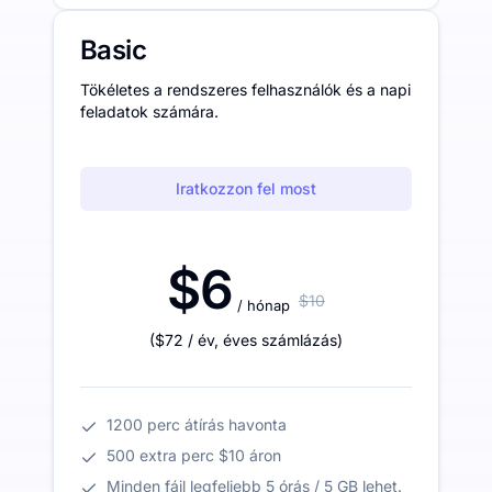
Basic
Tökéletes a rendszeres felhasználók és a napi
feladatok számára.
Iratkozzon fel most
$6
$10
/ hónap
(
$72
/ év
,
éves számlázás
)
1200 perc átírás havonta
500 extra perc $10 áron
Minden fájl legfeljebb 5 órás / 5 GB lehet.