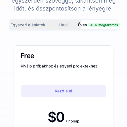
egyszerűen szöveggé, takarítson meg
időt, és összpontosítson a lényegre.
Egyszeri ajánlatok
Havi
Éves
40% megtakarítás
Free
Kiváló próbákhoz és egyéni projektekhez.
Kezdje el
$0
/ hónap