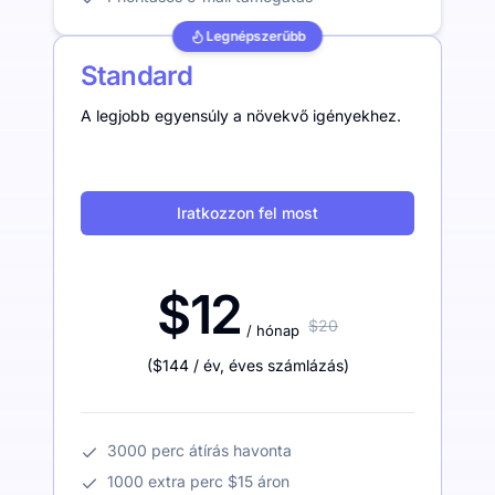
Legnépszerűbb
Standard
A legjobb egyensúly a növekvő igényekhez.
Iratkozzon fel most
$12
$20
/ hónap
(
$144
/ év
,
éves számlázás
)
3000 perc átírás havonta
1000 extra perc $15 áron