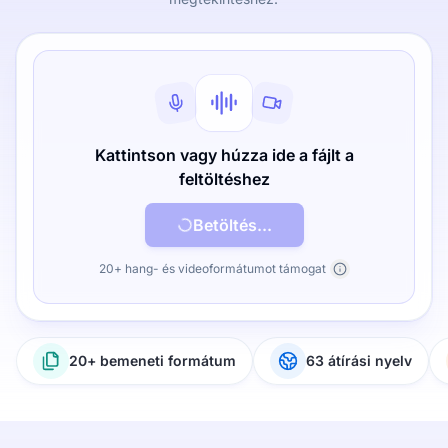
Kattintson vagy húzza ide a fájlt a
feltöltéshez
Betöltés...
20+ hang- és videoformátumot támogat
20+ bemeneti formátum
63 átírási nyelv