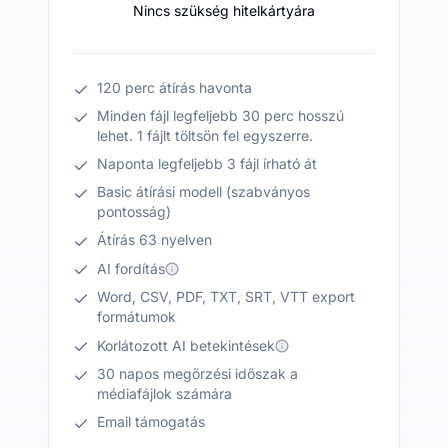
Nincs szükség hitelkártyára
120 perc átírás havonta
Minden fájl legfeljebb 30 perc hosszú
lehet. 1 fájlt töltsön fel egyszerre.
Naponta legfeljebb 3 fájl írható át
Basic átírási modell (szabványos
pontosság)
Átírás 63 nyelven
AI fordítás
Word, CSV, PDF, TXT, SRT, VTT export
formátumok
Korlátozott AI betekintések
30 napos megőrzési időszak a
médiafájlok számára
Email támogatás