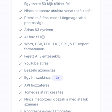
Egyszerre 50 fájlt tölthet fel.
Nincs napontaz átírásra vonatkozó korlát
Premium átírási modell (legmagasabb
pontosság)
Átírás 63 nyelven
AI fordítás
Word, CSV, PDF, TXT, SRT, VTT export
formátumok
Fejlett AI Elemzések
YouTube átírás
Beszélő azonosítás
Egyéni szókincs
ÚJ
API hozzáférés
Tömeges átirat készítés
Nincs megőrzési időszak a médiafájlok
számára
Prioritásos e-mail támogatás