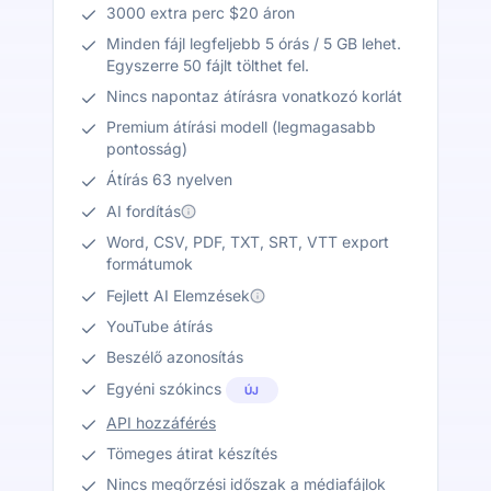
3000 extra perc $20 áron
Minden fájl legfeljebb 5 órás / 5 GB lehet.
Egyszerre 50 fájlt tölthet fel.
Nincs napontaz átírásra vonatkozó korlát
Premium átírási modell (legmagasabb
pontosság)
Átírás 63 nyelven
AI fordítás
Word, CSV, PDF, TXT, SRT, VTT export
formátumok
Fejlett AI Elemzések
YouTube átírás
Beszélő azonosítás
Egyéni szókincs
ÚJ
API hozzáférés
Tömeges átirat készítés
Nincs megőrzési időszak a médiafájlok