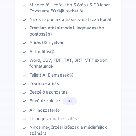
Minden fájl legfeljebb 5 órás / 5 GB lehet.
Egyszerre 50 fájlt tölthet fel.
Nincs napontaz átírásra vonatkozó korlát
Premium átírási modell (legmagasabb
pontosság)
Átírás 63 nyelven
AI fordítás
Word, CSV, PDF, TXT, SRT, VTT export
formátumok
Fejlett AI Elemzések
YouTube átírás
Beszélő azonosítás
Egyéni szókincs
ÚJ
API hozzáférés
Tömeges átirat készítés
Nincs megőrzési időszak a médiafájlok
számára