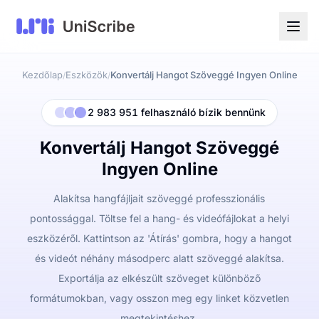
Kezdőlap
Eszközök
Konvertálj Hangot Szöveggé Ingyen Online
/
/
2 983 951 felhasználó bízik bennünk
Konvertálj Hangot Szöveggé
Ingyen Online
Alakítsa hangfájljait szöveggé professzionális
pontossággal. Töltse fel a hang- és videófájlokat a helyi
eszközéről. Kattintson az 'Átírás' gombra, hogy a hangot
és videót néhány másodperc alatt szöveggé alakítsa.
Exportálja az elkészült szöveget különböző
formátumokban, vagy osszon meg egy linket közvetlen
megtekintéshez.