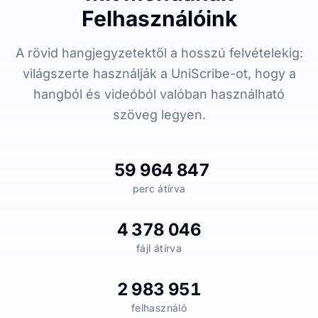
Felhasználóink
A rövid hangjegyzetektől a hosszú felvételekig:
világszerte használják a UniScribe-ot, hogy a
hangból és videóból valóban használható
szöveg legyen.
59 964 847
perc átírva
4 378 046
fájl átírva
2 983 951
felhasználó