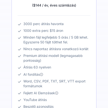
(
$144
/ év
,
éves számlázás
)
3000 perc átírás havonta
1000 extra perc $15 áron
Minden fájl legfeljebb 5 órás / 5 GB lehet.
Egyszerre 50 fájlt tölthet fel.
Nincs napontaz átírásra vonatkozó korlát
Premium átírási modell (legmagasabb
pontosság)
Átírás 63 nyelven
AI fordítás
Word, CSV, PDF, TXT, SRT, VTT export
formátumok
Fejlett AI Elemzések
YouTube átírás
Beszélő azonosítás