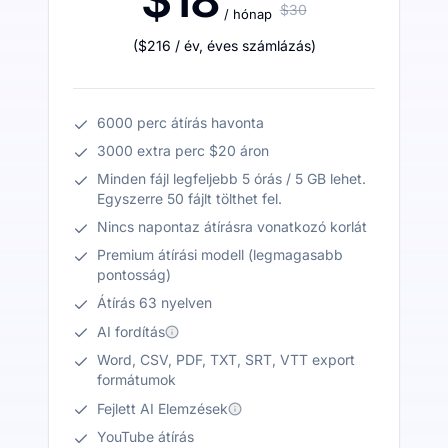
$30
/ hónap
(
$216
/ év
,
éves számlázás
)
6000 perc átírás havonta
3000 extra perc $20 áron
Minden fájl legfeljebb 5 órás / 5 GB lehet.
Egyszerre 50 fájlt tölthet fel.
Nincs napontaz átírásra vonatkozó korlát
Premium átírási modell (legmagasabb
pontosság)
Átírás 63 nyelven
AI fordítás
Word, CSV, PDF, TXT, SRT, VTT export
formátumok
Fejlett AI Elemzések
YouTube átírás