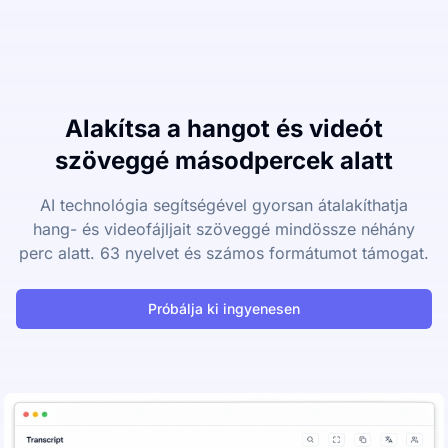
Alakítsa a hangot és videót
szöveggé másodpercek alatt
AI technológia segítségével gyorsan átalakíthatja
hang- és videofájljait szöveggé mindössze néhány
perc alatt. 63 nyelvet és számos formátumot támogat.
Próbálja ki ingyenesen