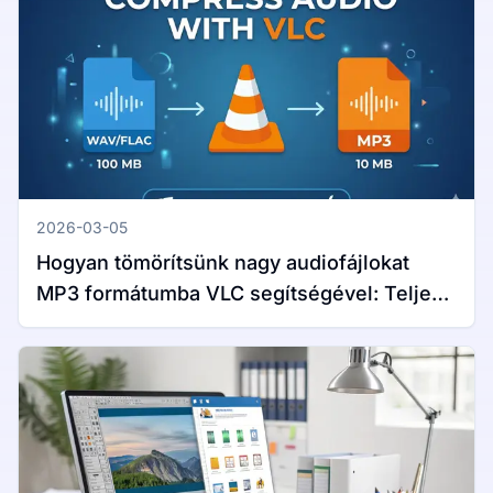
2026-03-05
Hogyan tömörítsünk nagy audiofájlokat
MP3 formátumba VLC segítségével: Teljes
útmutató Windows és Mac rendszerekhez