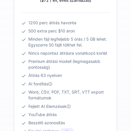
(
$72
/ év
,
éves számlázás
)
1200 perc átírás havonta
500 extra perc $10 áron
Minden fájl legfeljebb 5 órás / 5 GB lehet.
Egyszerre 50 fájlt tölthet fel.
Nincs napontaz átírásra vonatkozó korlát
Premium átírási modell (legmagasabb
pontosság)
Átírás 63 nyelven
AI fordítás
Word, CSV, PDF, TXT, SRT, VTT export
formátumok
Fejlett AI Elemzések
YouTube átírás
Beszélő azonosítás