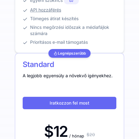
Egyéni szókincs
ÚJ
API hozzáférés
Tömeges átirat készítés
Nincs megőrzési időszak a médiafájlok
számára
Prioritásos e-mail támogatás
Legnépszerűbb
Standard
A legjobb egyensúly a növekvő igényekhez.
Iratkozzon fel most
$12
$20
/ hónap