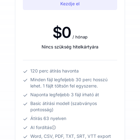
Kezdje el
$0
/ hónap
Nincs szükség hitelkártyára
120 perc átírás havonta
Minden fájl legfeljebb 30 perc hosszú
lehet. 1 fájlt töltsön fel egyszerre.
Naponta legfeljebb 3 fájl írható át
Basic átírási modell (szabványos
pontosság)
Átírás 63 nyelven
AI fordítás
Word, CSV, PDF, TXT, SRT, VTT export