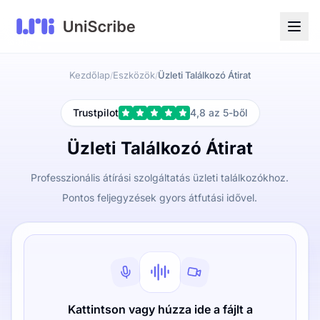
Kezdőlap
Eszközök
Üzleti Találkozó Átirat
/
/
Trustpilot
4,8 az 5-ből
Üzleti Találkozó Átirat
Professzionális átírási szolgáltatás üzleti találkozókhoz.
Pontos feljegyzések gyors átfutási idővel.
Kattintson vagy húzza ide a fájlt a