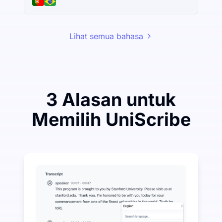
Lihat semua bahasa
3 Alasan untuk
Memilih UniScribe
Belanjakan Sedikit untuk Menghemat Banyak pada A
UniScribe menawarkan 120 menit transkripsi gratis s
Lebih Banyak Fitur AI Tersedia Selain Audio-ke-Teks
Secara otomatis menghasilkan ringkasan, peta pikira