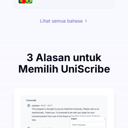
Lihat semua bahasa
3 Alasan untuk
Memilih UniScribe
Belanjakan Sedikit untuk Menghemat Banyak pada A
UniScribe menawarkan 120 menit transkripsi gratis s
Lebih Banyak Fitur AI Tersedia Selain Audio-ke-Teks
Secara otomatis menghasilkan ringkasan, peta pikira