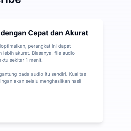
an pada panjang atau ukuran file, yang jauh lebih tidak me
 dengan Cepat dan Akurat
ntu Anda dengan cepat mengekstrak informasi paling pentin
optimalkan, perangkat ini dapat
lebih akurat. Biasanya, file audio
ktu sekitar 1 menit.
rgantung pada audio itu sendiri. Kualitas
singan akan selalu menghasilkan hasil