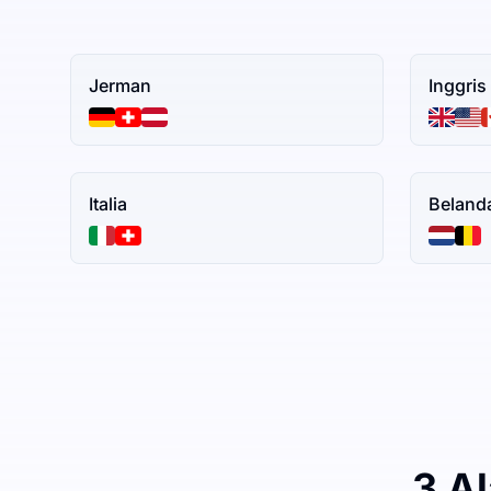
Jerman
Inggris
Italia
Beland
3 A