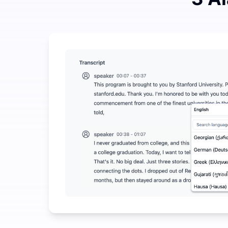
Belanjakan Sedikit untuk Menghemat Banyak pada
UniScribe menawarkan 120 menit transkripsi gratis
Lebih Banyak Fitur AI Tersedia Selain Audio-ke-Te
Secara otomatis menghasilkan ringkasan, peta piki