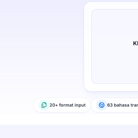
K
20+ format input
63 bahasa tra