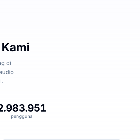
 Kami
g di
audio
i.
2.983.951
pengguna