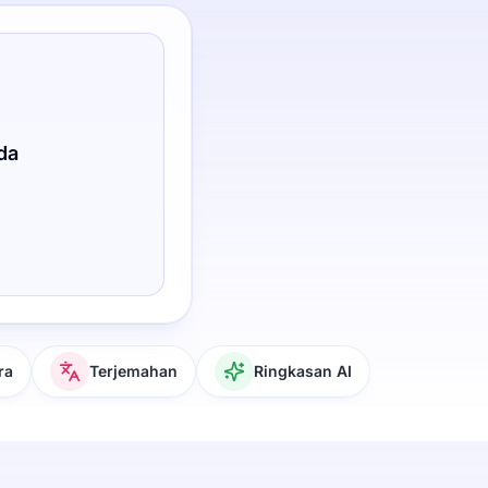
da
ra
Terjemahan
Ringkasan AI