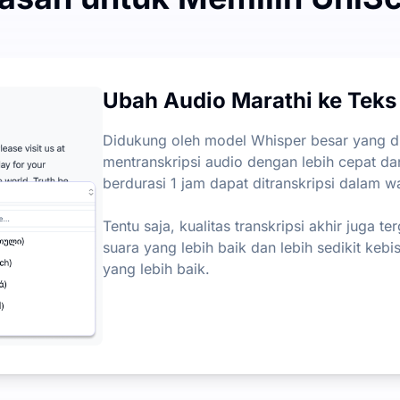
 Audio-ke-Teks
 setiap bulan, dengan batas harian 3 file. Tidak ada batas
Ubah Audio Marathi ke Teks
ks
ran, dan poin-poin kunci dari file audio dan video, memba
Didukung oleh model Whisper besar yang di
mentranskripsi audio dengan lebih cepat dan 
berdurasi 1 jam dapat ditranskripsi dalam wa
Tentu saja, kualitas transkripsi akhir juga te
suara yang lebih baik dan lebih sedikit kebi
yang lebih baik.