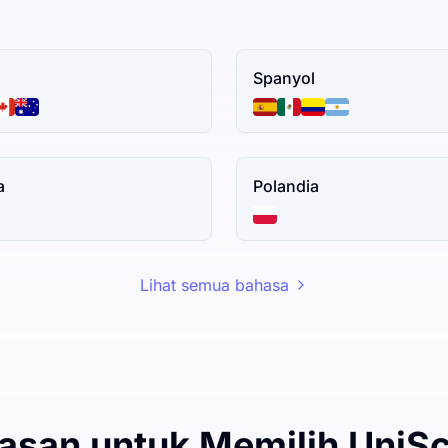
Spanyol
a
Polandia
Lihat semua bahasa
lasan untuk Memilih UniSc