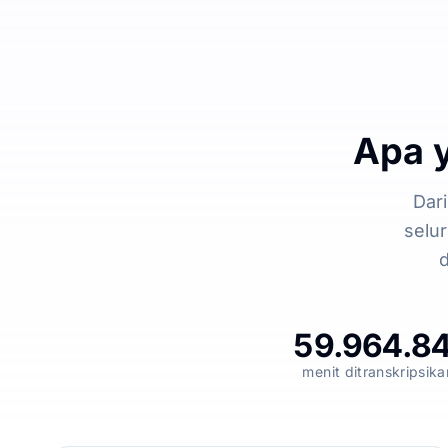
Apa 
Dar
selu
d
59.964.8
menit ditranskripsika