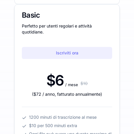
Basic
Perfetto per utenti regolari e attività
quotidiane.
Iscriviti ora
$6
$10
/ mese
(
$72
/ anno
,
fatturato annualmente
)
1200 minuti di trascrizione al mese
$10 per 500 minuti extra
Ogni file può avere una durata massima di