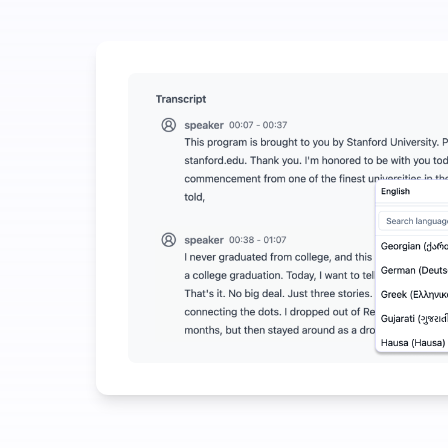
音声からテキストへの変換で大きな節約を実現するた
UniScribe は毎月 120 分の無料文字起
音声からテキストへの変換を超えたAI機能がさらに
音声および動画ファイルから自動的に要約、マインド