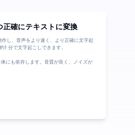
ファイルの長さやサイズの制限が少なく、多くの無料サービスより
つ正確にテキストに変換
要な情報を迅速に抽出するのに役立ちます。 これは、音声お
よって動作し、音声をより速く、より正確に文字起
約1 分で文字起こしできます。
自体にも依存します。音質が良く、ノイズが
。