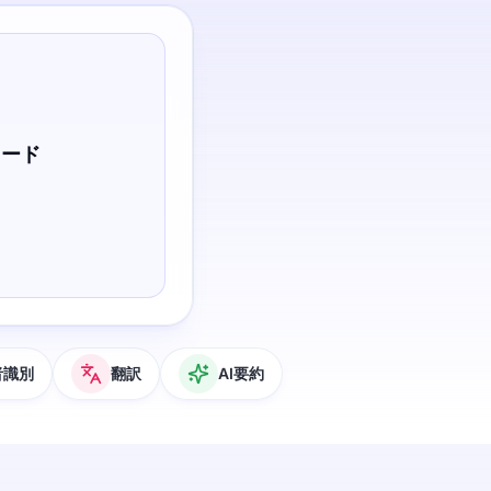
ロード
者識別
翻訳
AI要約