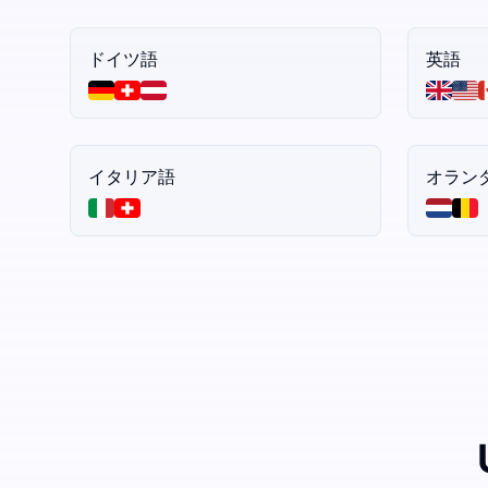
ドイツ語
英語
イタリア語
オラン