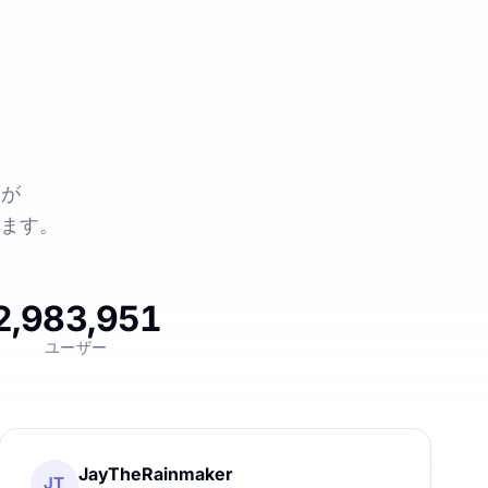
ーが
います。
2,983,951
ユーザー
JayTheRainmaker
JT