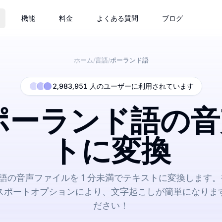
機能
料金
よくある質問
ブログ
ホーム
言語
ポーランド語
/
/
2,983,951 人のユーザーに利用されています
るポーランド語の
トに変換
ド語の音声ファイルを 1 分未満でテキストに変換します
スポートオプションにより、文字起こしが簡単になりま
ださい！