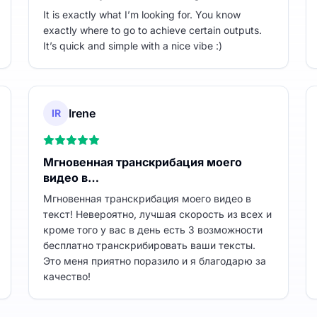
It is exactly what I’m looking for. You know
exactly where to go to achieve certain outputs.
It’s quick and simple with a nice vibe :)
Irene
IR
Мгновенная транскрибация моего
видео в…
Мгновенная транскрибация моего видео в
текст! Невероятно, лучшая скорость из всех и
кроме того у вас в день есть 3 возможности
бесплатно транскрибировать ваши тексты.
Это меня приятно поразило и я благодарю за
качество!