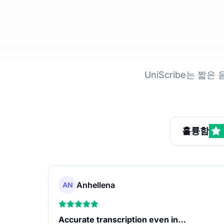
UniScribe는 짧
훌륭함
Anhellena
AN
Accurate transcription even in…