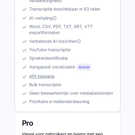
nauwkeurigheid)
Transcriptie beschikbaar in 63 talen
AI-vertaling
Word, CSV, PDF, TXT, SRT, VTT
exportformaten
Verbeterde AI-inzichten
YouTube-transcriptie
Sprekeridentificatie
Aangepast vocabulaire
NIEUW
API-toegang
Bulk transcriptie
Geen bewaartermijn voor mediabestanden
Prioritaire e-mailondersteuning
Pro
Ideaal voor gebruikers en teams met een