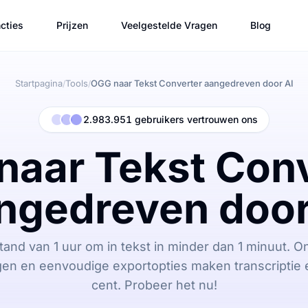
cties
Prijzen
Veelgestelde Vragen
Blog
Startpagina
Tools
OGG naar Tekst Converter aangedreven door AI
/
/
2.983.951 gebruikers vertrouwen ons
naar Tekst Conv
ngedreven door
and van 1 uur om in tekst in minder dan 1 minuut. O
en en eenvoudige exportopties maken transcriptie e
cent. Probeer het nu!