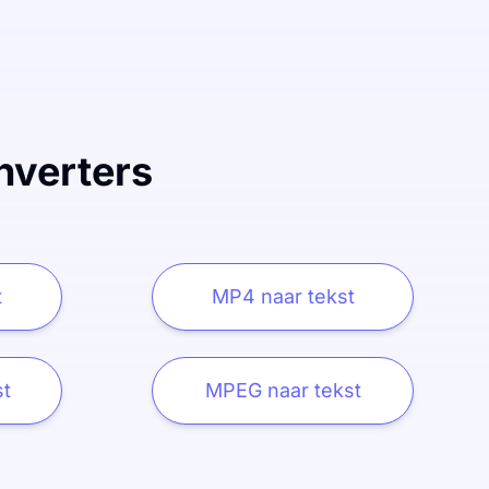
nverters
t
MP4 naar tekst
st
MPEG naar tekst