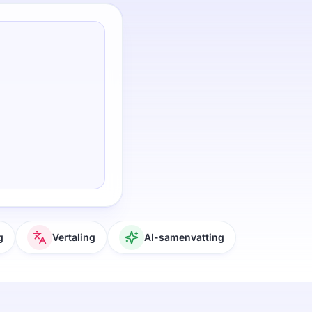
g
Vertaling
AI-samenvatting