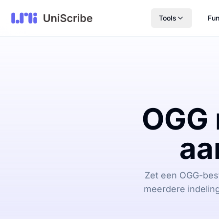
Tools
Fun
OGG 
aa
Zet een OGG-best
meerdere indeling