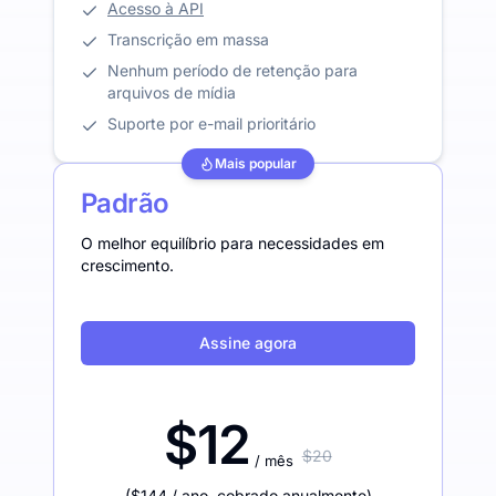
Acesso à API
Transcrição em massa
Nenhum período de retenção para
arquivos de mídia
Suporte por e-mail prioritário
Mais popular
Padrão
O melhor equilíbrio para necessidades em
crescimento.
Assine agora
$12
$20
/ mês
(
$144
/ ano
,
cobrado anualmente
)