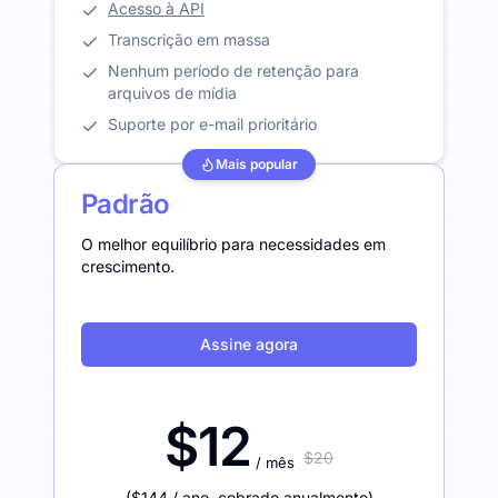
Acesso à API
Transcrição em massa
Nenhum período de retenção para
arquivos de mídia
Suporte por e-mail prioritário
Mais popular
Padrão
O melhor equilíbrio para necessidades em
crescimento.
Assine agora
$12
$20
/ mês
(
$144
/ ano
,
cobrado anualmente
)