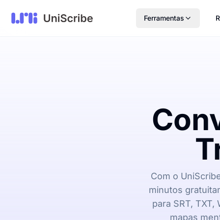
Ferramentas
R
Conv
T
Com o UniScribe
minutos gratuita
para SRT, TXT, 
mapas menta