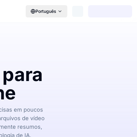
Português
 para
ne
ecisas em poucos
arquivos de vídeo
camente resumos,
logia de IA.