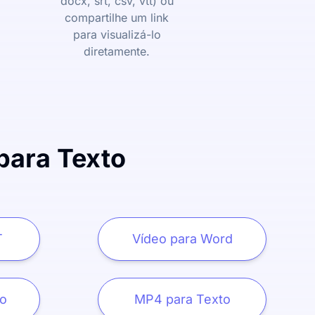
docx, srt, csv, vtt) ou
compartilhe um link
para visualizá-lo
diretamente.
para Texto
T
Vídeo para Word
to
MP4 para Texto