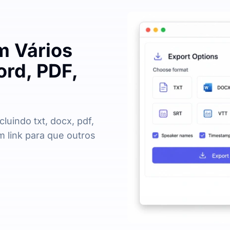
m Vários
rd, PDF,
luindo txt, docx, pdf,
m link para que outros