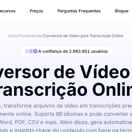
ecursos
Preços
Perguntas Frequentes
Blogue
Início
Ferramentas
Conversor de Vídeo para Transcrição Online
/
/
A confiança de 2.983.951 usuários
ersor de Vídeo
ranscrição Onli
, transforme arquivos de vídeo em transcrições pr
mente online. Suporta 98 idiomas e pode converter 
Word, PDF, CSV e mais. Além disso, gera automati
is e insights chave do conteúdo com base na tecno