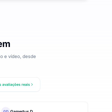
zem
o e vídeo, desde
s avaliações reais
Gamertus D
GD