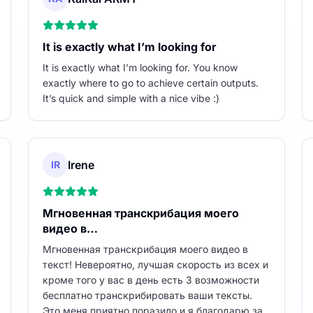
It is exactly what I’m looking for
It is exactly what I’m looking for. You know
exactly where to go to achieve certain outputs.
It’s quick and simple with a nice vibe :)
Irene
IR
Мгновенная транскрибация моего
видео в…
Мгновенная транскрибация моего видео в
текст! Невероятно, лучшая скорость из всех и
кроме того у вас в день есть 3 возможности
бесплатно транскрибировать ваши тексты.
Это меня приятно поразило и я благодарю за