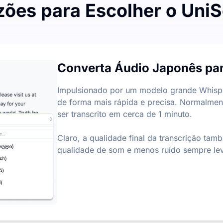
zões para Escolher o UniS
para Texto
uita a cada mês, com um limite diário de 3 arquivos. Não 
Converta Áudio Japonês par
ra Texto
ntos-chave a partir de arquivos de áudio e vídeo, ajudan
Impulsionado por um modelo grande Whisper
de forma mais rápida e precisa. Normalmen
ser transcrito em cerca de 1 minuto.
Claro, a qualidade final da transcrição ta
qualidade de som e menos ruído sempre lev