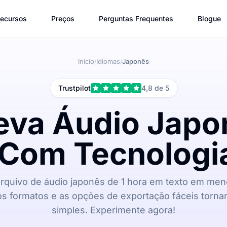
ecursos
Preços
Perguntas Frequentes
Blogue
Início
Idiomas
Japonês
/
/
Trustpilot
4,8 de 5
eva Áudio Japo
 Com Tecnologia
rquivo de áudio japonês de 1 hora em texto em meno
os formatos e as opções de exportação fáceis torna
simples. Experimente agora!