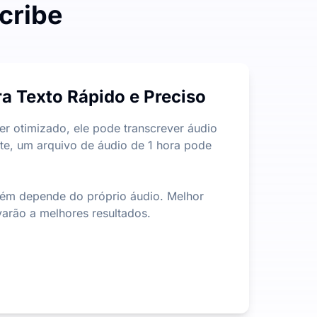
cribe
há restrição quanto à duração ou tamanho dos arquivos, o 
a Texto Rápido e Preciso
do você a extrair rapidamente as informações mais impor
 otimizado, ele pode transcrever áudio
te, um arquivo de áudio de 1 hora pode
mbém depende do próprio áudio. Melhor
arão a melhores resultados.