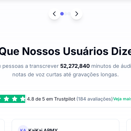
Que Nossos Usuários Di
u pessoas a transcrever
52,272,840
minutos de áudi
notas de voz curtas até gravações longas.
4.8 de 5 em Trustpilot
(184 avaliações)
Veja mai
KaiKai ARMY
KA