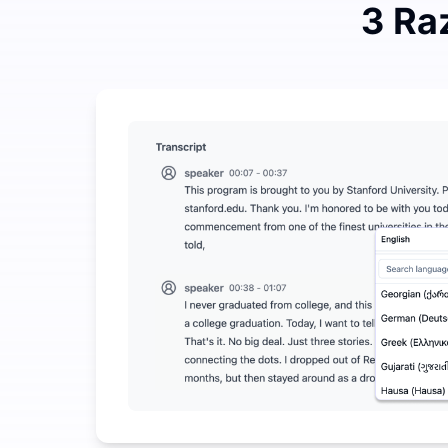
3 Ra
Gaste um pouco para economizar muito em Áudio 
UniScribe oferece 120 minutos de transcrição grat
Mais Recursos de IA Disponíveis Além de Áudio pa
Gere automaticamente resumos, mapas mentais e po