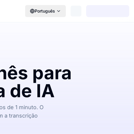
Português
nês para
 de IA
s de 1 minuto. O
m a transcrição