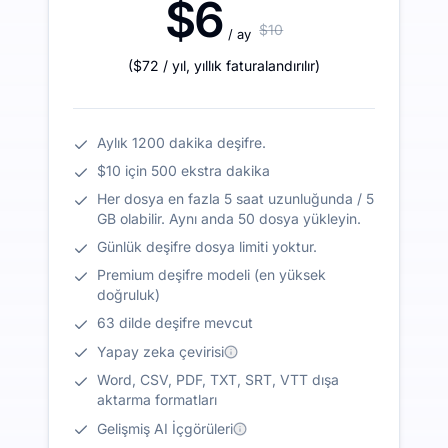
$6
$10
/ ay
(
$72
/ yıl
,
yıllık faturalandırılır
)
Aylık 1200 dakika deşifre.
$10 için 500 ekstra dakika
Her dosya en fazla 5 saat uzunluğunda / 5
GB olabilir. Aynı anda 50 dosya yükleyin.
Günlük deşifre dosya limiti yoktur.
Premium deşifre modeli (en yüksek
doğruluk)
63 dilde deşifre mevcut
Yapay zeka çevirisi
Word, CSV, PDF, TXT, SRT, VTT dışa
aktarma formatları
Gelişmiş AI İçgörüleri