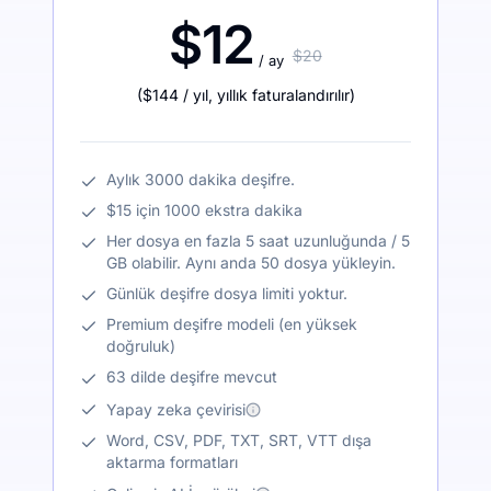
$12
$20
/ ay
(
$144
/ yıl
,
yıllık faturalandırılır
)
Aylık 3000 dakika deşifre.
$15 için 1000 ekstra dakika
Her dosya en fazla 5 saat uzunluğunda / 5
GB olabilir. Aynı anda 50 dosya yükleyin.
Günlük deşifre dosya limiti yoktur.
Premium deşifre modeli (en yüksek
doğruluk)
63 dilde deşifre mevcut
Yapay zeka çevirisi
Word, CSV, PDF, TXT, SRT, VTT dışa
aktarma formatları