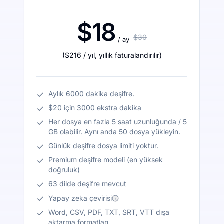
$18
$30
/ ay
(
$216
/ yıl
,
yıllık faturalandırılır
)
Aylık 6000 dakika deşifre.
$20 için 3000 ekstra dakika
Her dosya en fazla 5 saat uzunluğunda / 5
GB olabilir. Aynı anda 50 dosya yükleyin.
Günlük deşifre dosya limiti yoktur.
Premium deşifre modeli (en yüksek
doğruluk)
63 dilde deşifre mevcut
Yapay zeka çevirisi
Word, CSV, PDF, TXT, SRT, VTT dışa
aktarma formatları