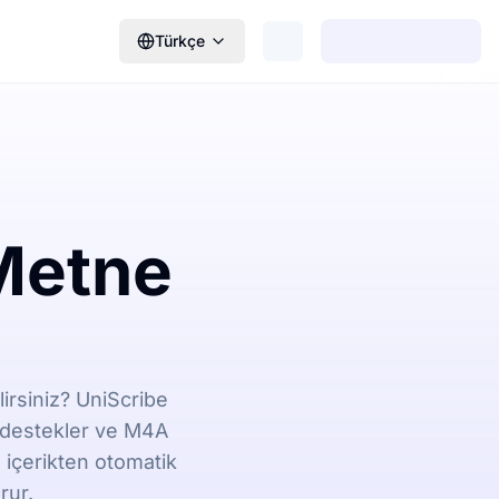
Türkçe
Metne
irsiniz? UniScribe
li destekler ve M4A
 içerikten otomatik
rur.