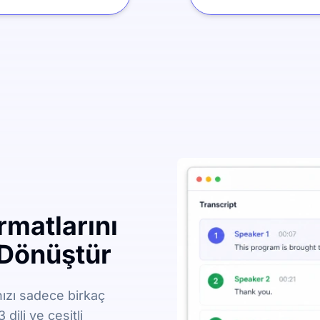
matlarını
 Dönüştür
nızı sadece birkaç
dili ve çeşitli