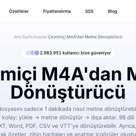
Özellikler
Fiyatlandırma
SSS
Blog
Ana Sayfa
Araçlar
Çevrimiçi M4A'dan Metne Dönüştürücü
/
/
2.983.951 kullanıcı bize güveniyor
imiçi M4A'dan 
Dönüştürücü
 dosyasını sadece 1 dakikada nasıl metne dönüştürebil
r kolay: yükle -> metne dönüştür -> dışa aktar. 98 di
XT, Word, PDF, CSV ve VTT'ye dönüştürebilir. Ayrıca,
rak özetler, zihin haritaları ve anahtar içgörüler oluştu