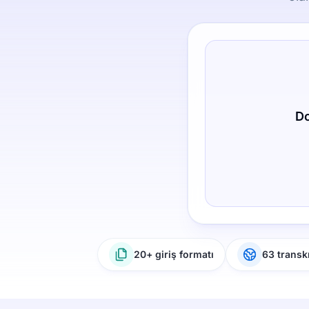
Do
20+ giriş formatı
63 transkr