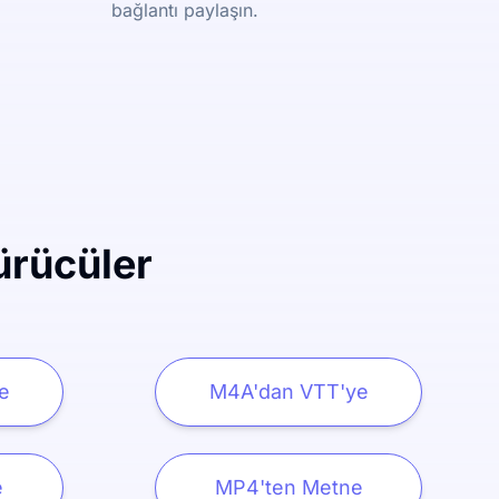
bağlantı paylaşın.
ürücüler
e
M4A'dan VTT'ye
e
MP4'ten Metne