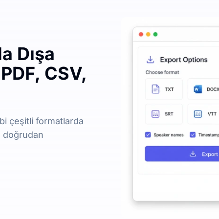
da Dışa
 PDF, CSV,
bi çeşitli formatlarda
nü doğrudan