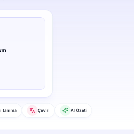
kın
 tanıma
Çeviri
AI Özeti