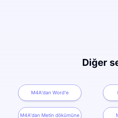
Diğer s
M4A'dan Word'e
M4A'dan Metin dökümüne