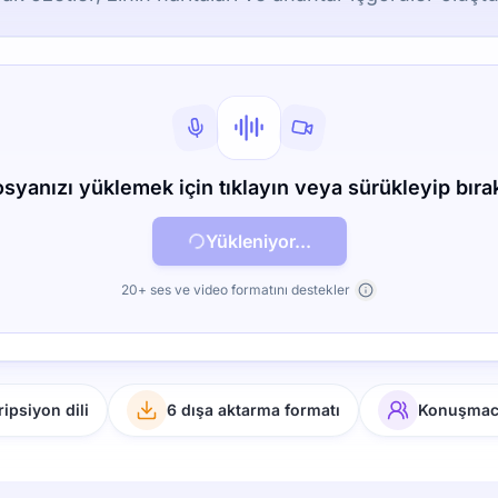
syanızı yüklemek için tıklayın veya sürükleyip bıra
Yükleniyor...
20+ ses ve video formatını destekler
ipsiyon dili
6 dışa aktarma formatı
Konuşmacı