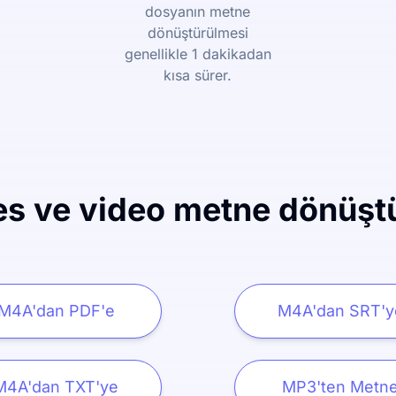
dosyanın metne
dönüştürülmesi
genellikle 1 dakikadan
kısa sürer.
es ve video metne dönüşt
M4A'dan PDF'e
M4A'dan SRT'y
M4A'dan TXT'ye
MP3'ten Metn