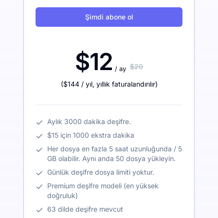
Şimdi abone ol
$12
$20
/ ay
(
$144
/ yıl
,
yıllık faturalandırılır
)
Aylık 3000 dakika deşifre.
$15 için 1000 ekstra dakika
Her dosya en fazla 5 saat uzunluğunda / 5
GB olabilir. Aynı anda 50 dosya yükleyin.
Günlük deşifre dosya limiti yoktur.
Premium deşifre modeli (en yüksek
doğruluk)
63 dilde deşifre mevcut