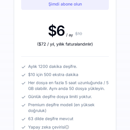
Şimdi abone olun
$6
$10
/ ay
(
$72
/ yıl
,
yıllık faturalandırılır
)
Aylık 1200 dakika deşifre.
$10 için 500 ekstra dakika
Her dosya en fazla 5 saat uzunluğunda / 5
GB olabilir. Aynı anda 50 dosya yükleyin.
Günlük deşifre dosya limiti yoktur.
Premium deşifre modeli (en yüksek
doğruluk)
63 dilde deşifre mevcut
Yapay zeka çevirisi