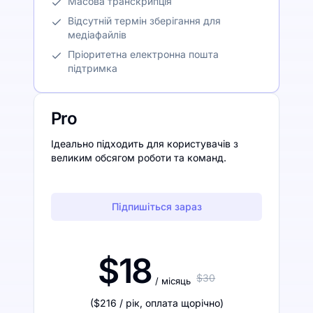
Масова транскрипція
Відсутній термін зберігання для
медіафайлів
Пріоритетна електронна пошта
підтримка
Pro
Ідеально підходить для користувачів з
великим обсягом роботи та команд.
Підпишіться зараз
$18
$30
/ місяць
(
$216
/ рік
,
оплата щорічно
)