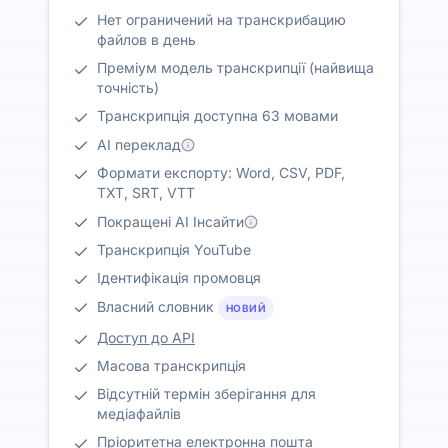
Нет ограничений на транскрибацию
файлов в день
Преміум модель транскрипції (найвища
точність)
Транскрипція доступна 63 мовами
AI переклад
Формати експорту: Word, CSV, PDF,
TXT, SRT, VTT
Покращені AI Інсайти
Транскрипція YouTube
Ідентифікація промовця
Власний словник
НОВИЙ
Доступ до API
Масова транскрипція
Відсутній термін зберігання для
медіафайлів
Пріоритетна електронна пошта