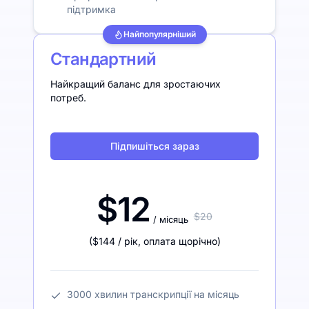
підтримка
Найпопулярніший
Стандартний
Найкращий баланс для зростаючих
потреб.
Підпишіться зараз
$12
$20
/ місяць
(
$144
/ рік
,
оплата щорічно
)
3000 хвилин транскрипції на місяць