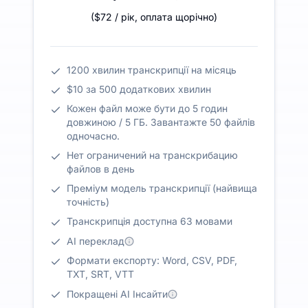
(
$72
/ рік
,
оплата щорічно
)
1200 хвилин транскрипції на місяць
$10 за 500 додаткових хвилин
Кожен файл може бути до 5 годин
довжиною / 5 ГБ. Завантажте 50 файлів
одночасно.
Нет ограничений на транскрибацию
файлов в день
Преміум модель транскрипції (найвища
точність)
Транскрипція доступна 63 мовами
AI переклад
Формати експорту: Word, CSV, PDF,
TXT, SRT, VTT
Покращені AI Інсайти