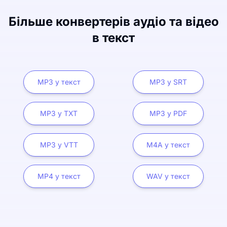
Більше конвертерів аудіо та відео
в текст
MP3 у текст
MP3 у SRT
MP3 у TXT
MP3 у PDF
MP3 у VTT
M4A у текст
MP4 у текст
WAV у текст