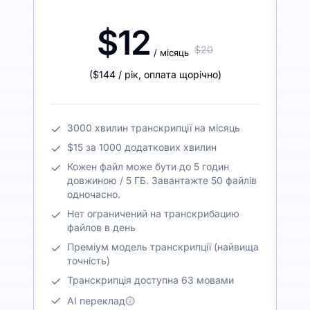
$12
$20
/ місяць
(
$144
/ рік
,
оплата щорічно
)
3000 хвилин транскрипції на місяць
$15 за 1000 додаткових хвилин
Кожен файл може бути до 5 годин
довжиною / 5 ГБ. Завантажте 50 файлів
одночасно.
Нет ограничений на транскрибацию
файлов в день
Преміум модель транскрипції (найвища
точність)
Транскрипція доступна 63 мовами
AI переклад