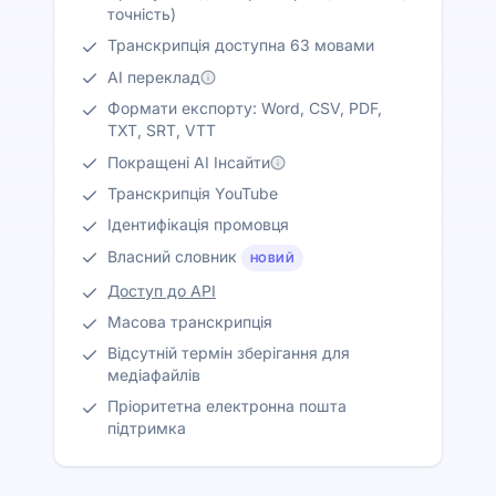
точність)
Транскрипція доступна 63 мовами
AI переклад
Формати експорту: Word, CSV, PDF,
TXT, SRT, VTT
Покращені AI Інсайти
Транскрипція YouTube
Ідентифікація промовця
Власний словник
НОВИЙ
Доступ до API
Масова транскрипція
Відсутній термін зберігання для
медіафайлів
Пріоритетна електронна пошта
підтримка