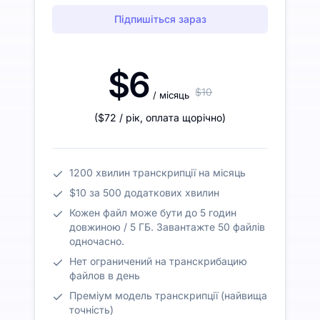
Підпишіться зараз
$6
$10
/ місяць
(
$72
/ рік
,
оплата щорічно
)
1200 хвилин транскрипції на місяць
$10 за 500 додаткових хвилин
Кожен файл може бути до 5 годин
довжиною / 5 ГБ. Завантажте 50 файлів
одночасно.
Нет ограничений на транскрибацию
файлов в день
Преміум модель транскрипції (найвища
точність)