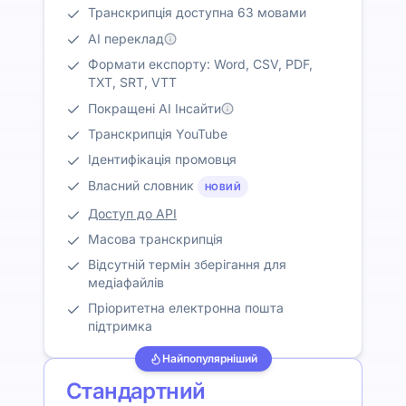
Транскрипція доступна 63 мовами
AI переклад
Формати експорту: Word, CSV, PDF,
TXT, SRT, VTT
Покращені AI Інсайти
Транскрипція YouTube
Ідентифікація промовця
Власний словник
НОВИЙ
Доступ до API
Масова транскрипція
Відсутній термін зберігання для
медіафайлів
Пріоритетна електронна пошта
підтримка
Найпопулярніший
Стандартний