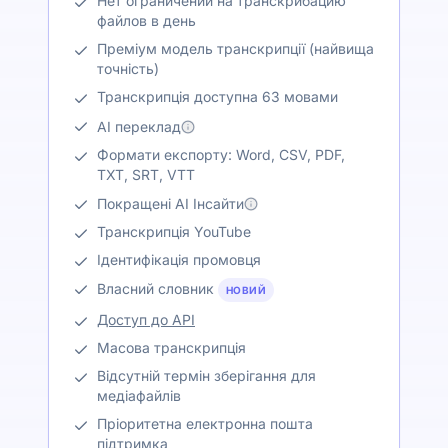
Нет ограничений на транскрибацию
файлов в день
Преміум модель транскрипції (найвища
точність)
Транскрипція доступна 63 мовами
AI переклад
Формати експорту: Word, CSV, PDF,
TXT, SRT, VTT
Покращені AI Інсайти
Транскрипція YouTube
Ідентифікація промовця
Власний словник
НОВИЙ
Доступ до API
Масова транскрипція
Відсутній термін зберігання для
медіафайлів
Пріоритетна електронна пошта
підтримка