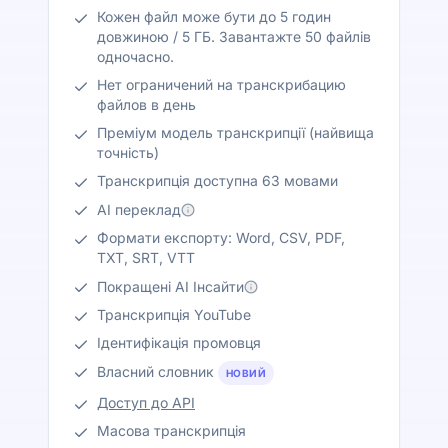
Кожен файл може бути до 5 годин
довжиною / 5 ГБ. Завантажте 50 файлів
одночасно.
Нет ограничений на транскрибацию
файлов в день
Преміум модель транскрипції (найвища
точність)
Транскрипція доступна 63 мовами
AI переклад
Формати експорту: Word, CSV, PDF,
TXT, SRT, VTT
Покращені AI Інсайти
Транскрипція YouTube
Ідентифікація промовця
Власний словник
НОВИЙ
Доступ до API
Масова транскрипція