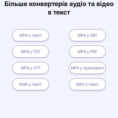
Більше конвертерів аудіо та відео
в текст
MP4 у текст
MP4 у SRT
MP4 у TXT
MP4 у PDF
MP4 у VTT
MP4 у транскрипт
M4A у текст
WAV у текст