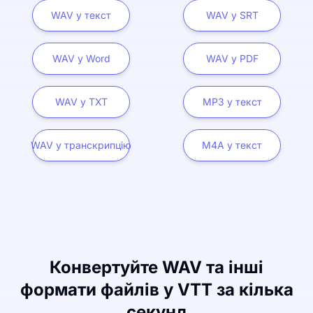
WAV у текст
WAV у SRT
WAV у Word
WAV у PDF
WAV у TXT
MP3 у текст
WAV у транскрипцію
M4A у текст
Конвертуйте WAV та інші
формати файлів у VTT за кілька
секунд