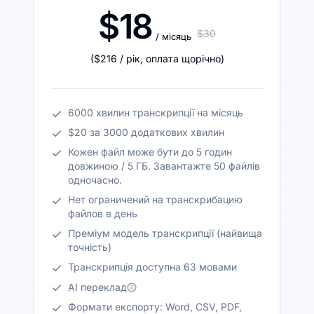
$18
$30
/ місяць
(
$216
/ рік
,
оплата щорічно
)
6000 хвилин транскрипції на місяць
$20 за 3000 додаткових хвилин
Кожен файл може бути до 5 годин
довжиною / 5 ГБ. Завантажте 50 файлів
одночасно.
Нет ограничений на транскрибацию
файлов в день
Преміум модель транскрипції (найвища
точність)
Транскрипція доступна 63 мовами
AI переклад
Формати експорту: Word, CSV, PDF,