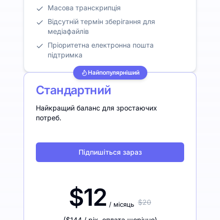
Масова транскрипція
Відсутній термін зберігання для
медіафайлів
Пріоритетна електронна пошта
підтримка
Найпопулярніший
Стандартний
Найкращий баланс для зростаючих
потреб.
Підпишіться зараз
$12
$20
/ місяць
(
$144
/ рік
,
оплата щорічно
)