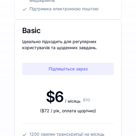
медіафайлів
Підтримка електронною поштою
Basic
Ідеально підходить для регулярних
користувачів та щоденних завдань.
Підпишіться зараз
$6
$10
/ місяць
(
$72
/ рік
,
оплата щорічно
)
1200 хвилин транскрипції на місяць