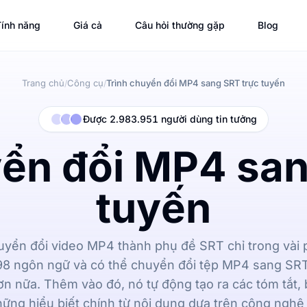
ính năng
Giá cả
Câu hỏi thường gặp
Blog
Trang chủ
Công cụ
Trình chuyển đổi MP4 sang SRT trực tuyến
/
/
Được 2.983.951 người dùng tin tưởng
yển đổi MP4 san
tuyến
uyển đổi video MP4 thành phụ đề SRT chỉ trong vài 
 98 ngôn ngữ và có thể chuyển đổi tệp MP4 sang SRT
ơn nữa. Thêm vào đó, nó tự động tạo ra các tóm tắt, 
ững hiểu biết chính từ nội dung dựa trên công nghệ