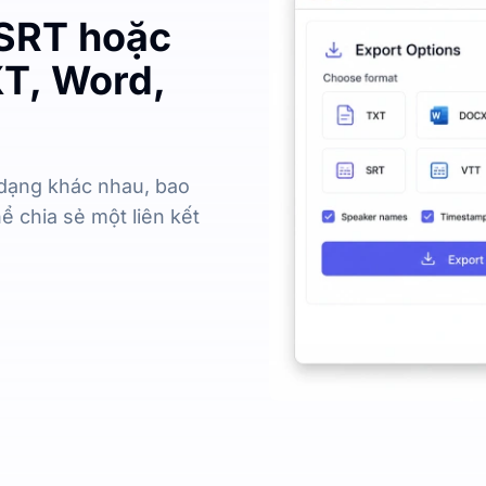
 SRT hoặc
XT, Word,
 dạng khác nhau, bao
hể chia sẻ một liên kết