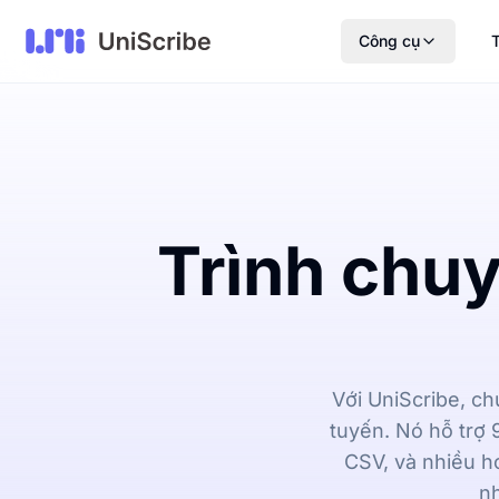
Công cụ
T
Trình chu
Với UniScribe, ch
tuyến. Nó hỗ trợ
CSV, và nhiều h
nh