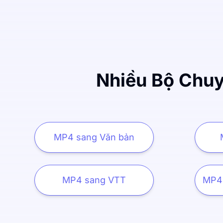
Nhiều Bộ Chuy
MP4 sang Văn bản
MP4 sang VTT
MP4 