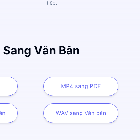
tiếp.
o Sang Văn Bản
T
MP4 sang PDF
ản
WAV sang Văn bản