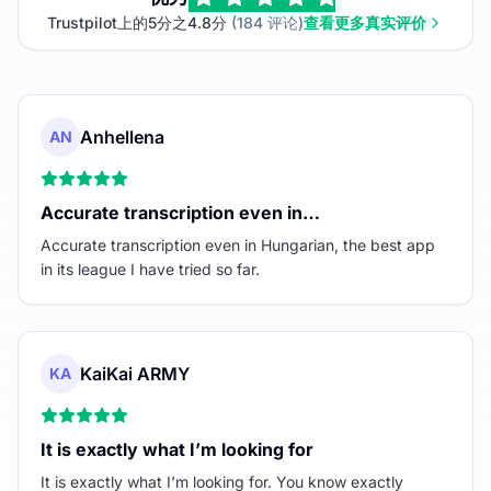
Trustpilot上的5分之4.8分
(184 评论)
查看更多真实评价
Anhellena
AN
Accurate transcription even in…
Accurate transcription even in Hungarian, the best app
in its league I have tried so far.
KaiKai ARMY
KA
It is exactly what I’m looking for
It is exactly what I’m looking for. You know exactly