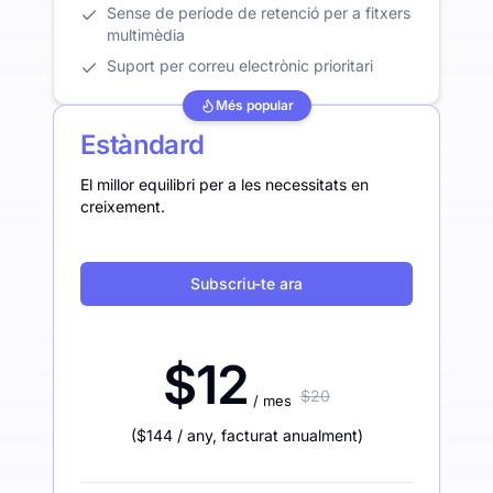
Sense de període de retenció per a fitxers
multimèdia
Suport per correu electrònic prioritari
Més popular
Estàndard
El millor equilibri per a les necessitats en
creixement.
Subscriu-te ara
$12
$20
/ mes
(
$144
/ any
,
facturat anualment
)