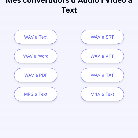
Més convertidors d'Àudio i Vídeo a
Text
WAV a Text
WAV a SRT
WAV a Word
WAV a VTT
WAV a PDF
WAV a TXT
MP3 a Text
M4A a Text