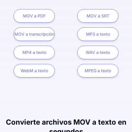
MOV a PDF
MOV a SRT
MOV a transcripción
MP3 a texto
MP4 a texto
WAV a texto
WebM a texto
MPEG a texto
Convierte archivos MOV a texto en
segundos