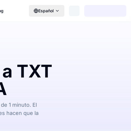
og
Español
 a TXT
A
de 1 minuto. El
les hacen que la