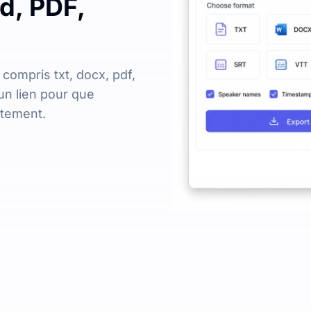
d, PDF,
 compris txt, docx, pdf,
un lien pour que
ctement.