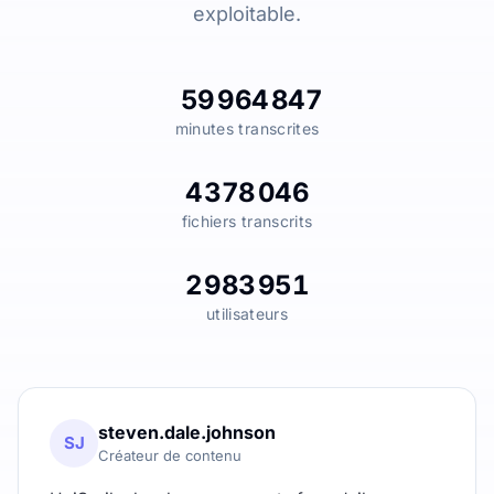
exploitable.
59 964 847
minutes transcrites
4 378 046
fichiers transcrits
2 983 951
utilisateurs
steven.dale.johnson
SJ
Créateur de contenu