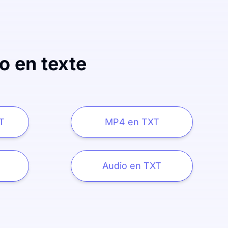
o en texte
T
MP4 en TXT
Audio en TXT