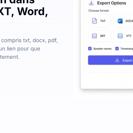
XT, Word,
 compris txt, docx, pdf,
un lien pour que
ctement.