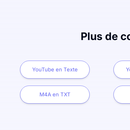
Plus de c
YouTube en Texte
Y
M4A en TXT