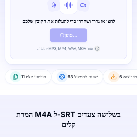
לחצו או גררו ושחררו כדי להעלות את הקובץ שלכם
טוען...
תומך ב-MP3, MP4, WAV, MOV ועוד
טי ייצוא
63 שפות לתמלול
11 פורמטי קלט
המרת M4A ל-SRT בשלושה צעדים
קלים