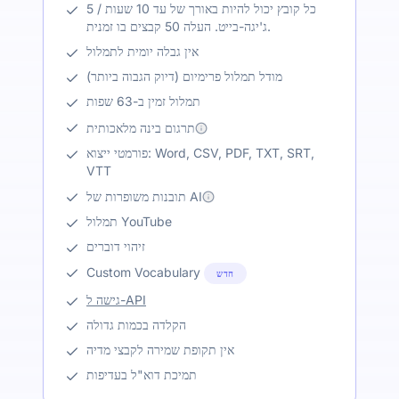
כל קובץ יכול להיות באורך של עד 10 שעות / 5
ג'יגה-בייט. העלה 50 קבצים בו זמנית.
אין גבלה יומית לתמלול
מודל תמלול פרימיום (דיוק הגבוה ביותר)
תמלול זמין ב-63 שפות
תרגום בינה מלאכותית
פורמטי ייצוא: Word, CSV, PDF, TXT, SRT,
VTT
תובנות משופרות של AI
תמלול YouTube
זיהוי דוברים
Custom Vocabulary
חדש
גישה ל-API
הקלדה בכמות גדולה
אין תקופת שמירה לקבצי מדיה
תמיכת דוא"ל בעדיפות