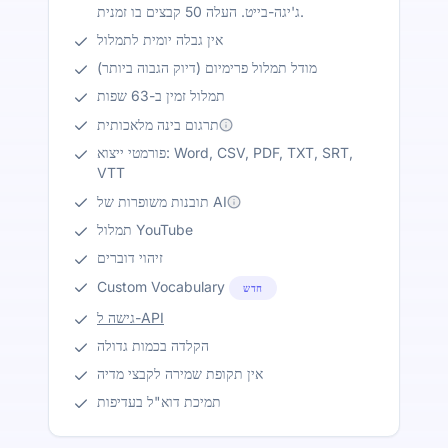
ג'יגה-בייט. העלה 50 קבצים בו זמנית.
אין גבלה יומית לתמלול
מודל תמלול פרימיום (דיוק הגבוה ביותר)
תמלול זמין ב-63 שפות
תרגום בינה מלאכותית
פורמטי ייצוא: Word, CSV, PDF, TXT, SRT,
VTT
תובנות משופרות של AI
תמלול YouTube
זיהוי דוברים
Custom Vocabulary
חדש
גישה ל-API
הקלדה בכמות גדולה
אין תקופת שמירה לקבצי מדיה
תמיכת דוא"ל בעדיפות