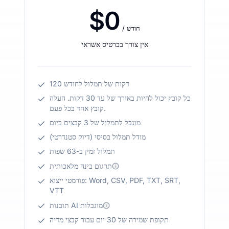
$0
/ חודש
אין צורך בכרטיס אשראי
120 דקות של תמלול לחודש
כל קובץ יכול להיות באורך של עד 30 דקות. העלה
קובץ אחד בכל פעם.
מוגבל לתמלול של 3 קבצים ביום
מודל תמלול בסיסי (דיוק סטנדרטי)
תמלול זמין ב-63 שפות
תרגום בינה מלאכותית
פורמטי ייצוא: Word, CSV, PDF, TXT, SRT,
VTT
תובנות AI מוגבלות
תקופת שמירה של 30 יום עבור קבצי מדיה