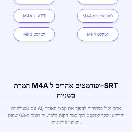
M4A לטרנסקריפט
M4A ל-VTT
MP4 לטקסט
MP3 לטקסט
המרת M4A ופורמטים אחרים ל-SRT
בשניות
עם טכנולוגיית AI, אתה יכול במהירות להפוך את קבצי האודיו
והווידאו שלך לטקסט תוך כמה דקות בלבד. זה תומך ב-63 שפות
ובמגוון פורמטים.