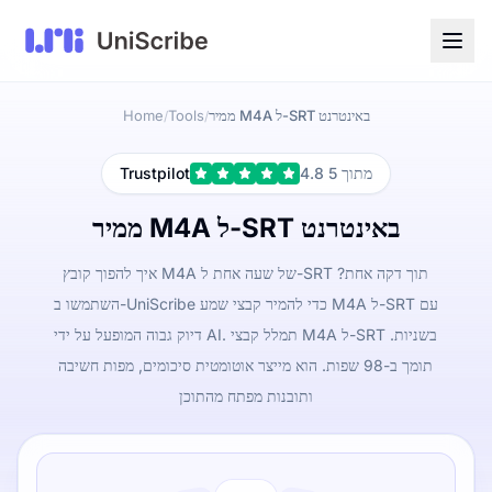
ממיר M4A ל-SRT באינטרנט
Tools
Home
/
/
4.8 מתוך 5
Trustpilot
ממיר M4A ל-SRT באינטרנט
איך להפוך קובץ M4A של שעה אחת ל-SRT תוך דקה אחת?
השתמשו ב-UniScribe כדי להמיר קבצי שמע M4A ל-SRT עם
דיוק גבוה המופעל על ידי AI. תמלל קבצי M4A ל-SRT בשניות.
תומך ב-98 שפות. הוא מייצר אוטומטית סיכומים, מפות חשיבה
ותובנות מפתח מהתוכן