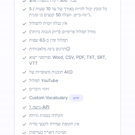
$10 עבור 500 דקות נוספות
כל קובץ יכול להיות באורך של עד 10 שעות / 5
ג'יגה-בייט. העלה 50 קבצים בו זמנית.
אין גבלה יומית לתמלול
מודל תמלול פרימיום (דיוק הגבוה ביותר)
תמלול זמין ב-63 שפות
תרגום בינה מלאכותית
פורמטי ייצוא: Word, CSV, PDF, TXT, SRT,
VTT
תובנות משופרות של AI
תמלול YouTube
זיהוי דוברים
Custom Vocabulary
חדש
גישה ל-API
הקלדה בכמות גדולה
אין תקופת שמירה לקבצי מדיה
תמיכת דוא"ל בעדיפות