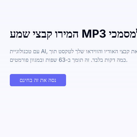
עם טכנולוגיית AI, אתה יכול במהירות להפוך את קבצי האודיו והווידאו שלך לטקסט תוך
כמה דקות בלבד. זה תומך ב-63 שפות ובמגוון פורמטים.
נסה את זה בחינם