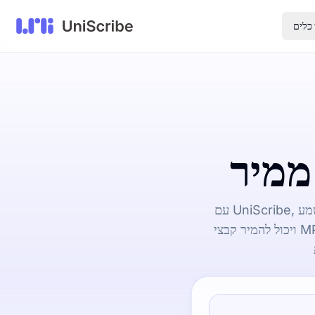
כלים
עם UniScribe, המירו קבצי שמע MP3 לקבצי PDF בכמה דקות בחינם באינטרנט. הוא תומך ב-98 שפות
ויכול להמיר קבצי MP3 ל-SRT, TXT, Word, PDF, CSV ועוד. בנוסף, הוא יוצר באופן אוטומטי סיכומים,