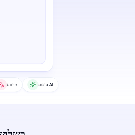
סיכום AI
תרגום
המירו MP3