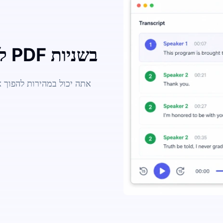
המירו קבצי שמע MP3 למסמכי PDF בשניות