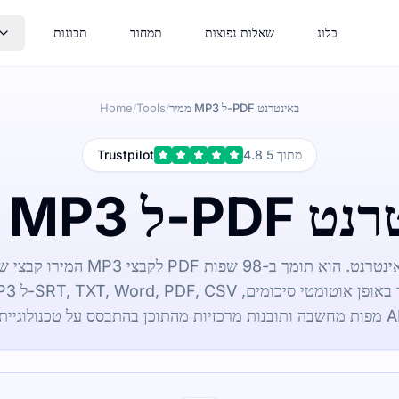
בלוג
שאלות נפוצות
תמחור
תכונות
ממיר MP3 ל-PDF באינטרנט
Tools
Home
/
/
4.8 מתוך 5
Trustpilot
P באינטרנט
שבה ותובנות מרכזיות מהתוכן בהתבסס על טכנולוגיית AI