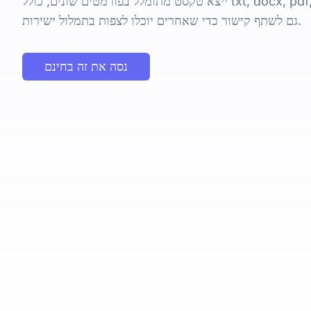
ייצא טקסט מתומלל בפורמטים שונים, כולל txt, docx, pdf, srt, vtt, ו-csv. אתה יכול
גם לשתף קישור כדי שאחרים יוכלו לצפות בתמלול ישירות.
נסה את זה בחינם