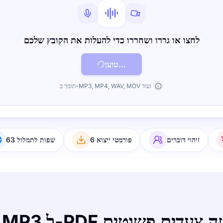
לחצו או גררו ושחררו כדי להעלות את הקובץ שלכם
טוען...
תומך ב-MP3, MP4, WAV, MOV ועוד
זיהוי דוברים
6 פורמטי ייצוא
63 שפות לתמלול
 ל-PDF בשלושה צעדים פשוטים