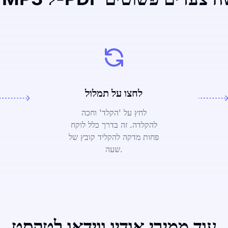
לחצו על תמלול
לחץ על 'הקלד' וחכה
להקלדה. זה בדרך כלל לוקח
פחות מדקה להקליד קובץ של
שעה.
עוד ממירי אודיו ווידאו לטקסט