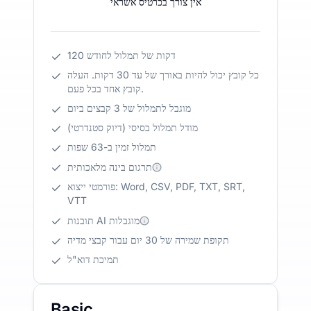
אין צורך בכרטיס אשראי
120 דקות של תמלול לחודש
כל קובץ יכול להיות באורך של עד 30 דקות. העלה
קובץ אחד בכל פעם.
מוגבל לתמלול של 3 קבצים ביום
מודל תמלול בסיסי (דיוק סטנדרטי)
תמלול זמין ב-63 שפות
תרגום בינה מלאכותית
פורמטי ייצוא: Word, CSV, PDF, TXT, SRT,
VTT
תובנות AI מוגבלות
תקופת שמירה של 30 יום עבור קבצי מדיה
תמיכת דוא"ל
Basic