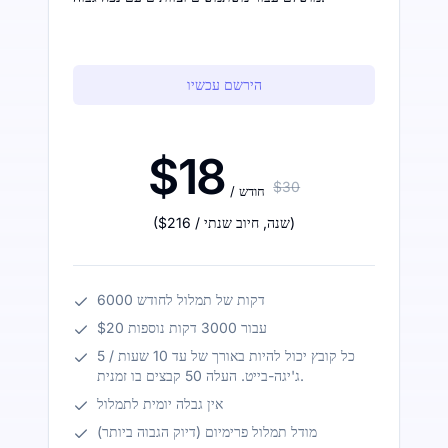
הירשם עכשיו
$18
$30
/ חודש
)
/ שנה
,
חיוב שנתי
$216
(
6000 דקות של תמלול לחודש
$20 עבור 3000 דקות נוספות
כל קובץ יכול להיות באורך של עד 10 שעות / 5
ג'יגה-בייט. העלה 50 קבצים בו זמנית.
אין גבלה יומית לתמלול
מודל תמלול פרימיום (דיוק הגבוה ביותר)