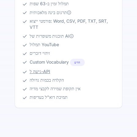
תמלול זמין ב-63 שפות
תרגום בינה מלאכותית
פורמטי ייצוא: Word, CSV, PDF, TXT, SRT,
VTT
תובנות משופרות של AI
תמלול YouTube
זיהוי דוברים
Custom Vocabulary
חדש
גישה ל-API
הקלדה בכמות גדולה
אין תקופת שמירה לקבצי מדיה
תמיכת דוא"ל בעדיפות