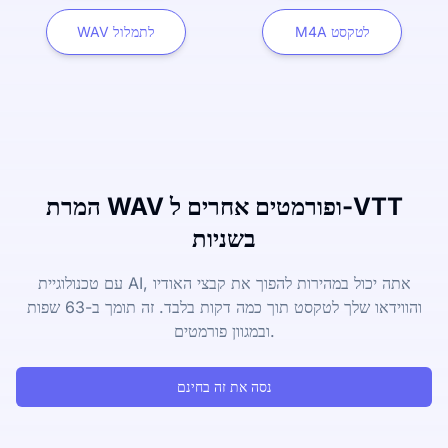
M4A לטקסט
WAV לתמלול
המרת WAV ופורמטים אחרים ל-VTT
בשניות
עם טכנולוגיית AI, אתה יכול במהירות להפוך את קבצי האודיו
והווידאו שלך לטקסט תוך כמה דקות בלבד. זה תומך ב-63 שפות
ובמגוון פורמטים.
נסה את זה בחינם