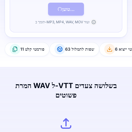
טוען...
תומך ב-MP3, MP4, WAV, MOV ועוד
טי ייצוא
63 שפות לתמלול
11 פורמטי קלט
המרת WAV ל-VTT בשלושה צעדים
פשוטים