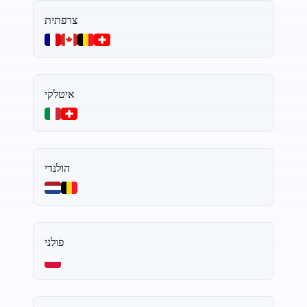
צרפתית
איטלקי
הולנדי
פולני