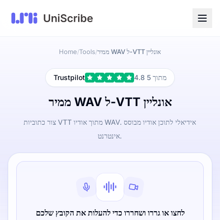
ממיר WAV ל-VTT אונליין
Tools
Home
/
/
4.8 מתוך 5
Trustpilot
ממיר WAV ל-VTT אונליין
צור כתוביות VTT מתוך אודיו WAV. אידיאלי לתוכן אודיו מבוסס
אינטרנט.
לחצו או גררו ושחררו כדי להעלות את הקובץ שלכם