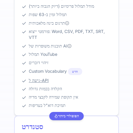
מודל תמלול פרימיום (דיוק הגבוה ביותר)
תמלול זמין ב-63 שפות
תרגום בינה מלאכותית
פורמטי ייצוא: Word, CSV, PDF, TXT, SRT,
VTT
תובנות משופרות של AI
תמלול YouTube
זיהוי דוברים
Custom Vocabulary
חדש
גישה ל-API
הקלדה בכמות גדולה
אין תקופת שמירה לקבצי מדיה
תמיכת דוא"ל בעדיפות
הפופולרי ביותר
סטנדרט