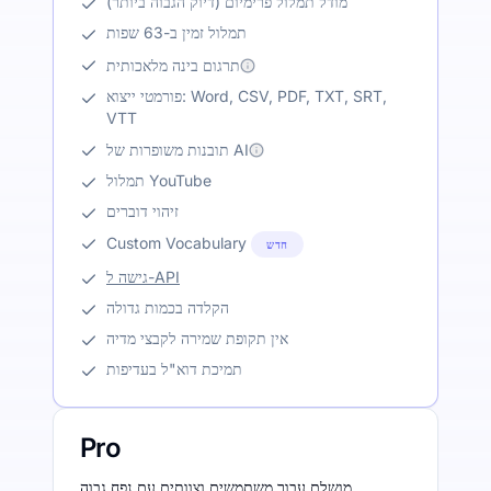
מודל תמלול פרימיום (דיוק הגבוה ביותר)
תמלול זמין ב-63 שפות
תרגום בינה מלאכותית
פורמטי ייצוא: Word, CSV, PDF, TXT, SRT,
VTT
תובנות משופרות של AI
תמלול YouTube
זיהוי דוברים
Custom Vocabulary
חדש
גישה ל-API
הקלדה בכמות גדולה
אין תקופת שמירה לקבצי מדיה
תמיכת דוא"ל בעדיפות
Pro
מושלם עבור משתמשים וצוותים עם נפח גבוה.