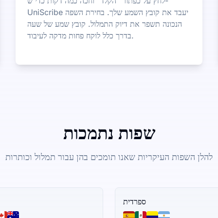
לחץ על כפתור "הקלד" וחכה כמה דקות כדי ש-
UniScribe יעבד את קובץ השמע שלך. בחירת השפה
הנכונה תשפר את דיוק התמלול. קובץ שמע של שעה
בדרך כלל לוקח פחות מדקה לעיבוד.
שפות נתמכות
להלן השפות העיקריות שאנו תומכים בהן עבור תמלול וכותרות
ספרדית