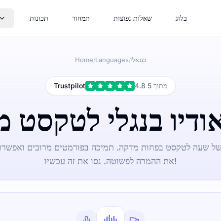
בלוג
שאלות נפוצות
תמחור
תכונות
בנגאלי
Languages
Home
/
/
4.8 מתוך 5
Trustpilot
י של שעה לטקסט בפחות מדקה. תמיכה בפורמטים מרובים ואפשרויו
את ההמרה לפשוטה. נסו את זה עכשיו!