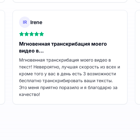
Irene
IR
Мгновенная транскрибация моего
видео в…
Мгновенная транскрибация моего видео в
текст! Невероятно, лучшая скорость из всех и
кроме того у вас в день есть 3 возможности
бесплатно транскрибировать ваши тексты.
Это меня приятно поразило и я благодарю за
качество!