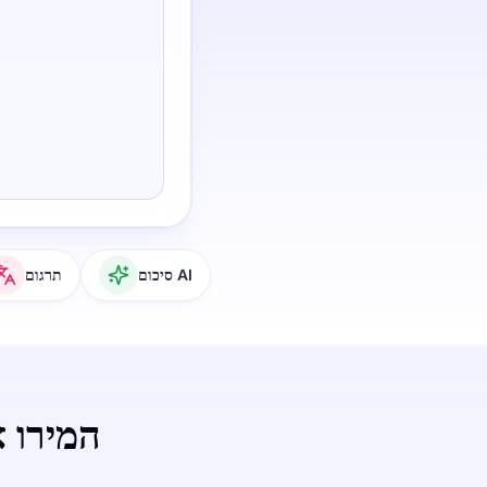
סיכום AI
תרגום
המירו א