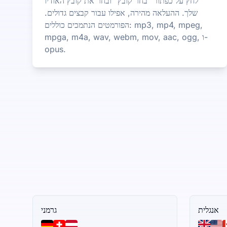
לחץ על כפתור "בחר קובץ" ובחר את קובץ האודיו
שלך. ההעלאה מהירה, אפילו עבור קבצים גדולים.
הפורמטים הנתמכים כוללים: mp3, mp4, mpeg,
mpga, m4a, wav, webm, mov, aac, ogg, ו-
opus.
אנגלית
גרמני