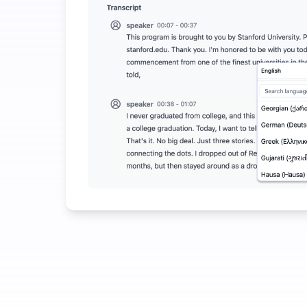
תכונות AI נוספות זמינות מעבר להמרת אודיו לטקסט