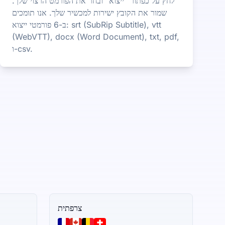
לחץ על כפתור "ייצוא" ובחר את הפורמט הרצוי שלך.
שמור את הקובץ ישירות למכשיר שלך. אנו תומכים
ב-6 פורמטי ייצוא: srt (SubRip Subtitle), vtt
(WebVTT), docx (Word Document), txt, pdf,
ו-csv.
צרפתית