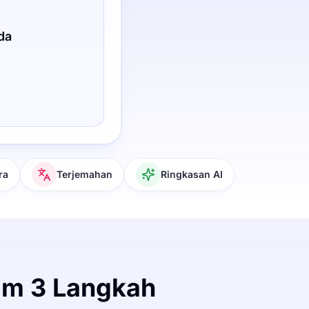
da
ra
Terjemahan
Ringkasan AI
am 3 Langkah