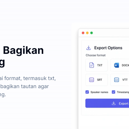
u Bagikan
g
i format, termasuk txt,
mbagikan tautan agar
ng.