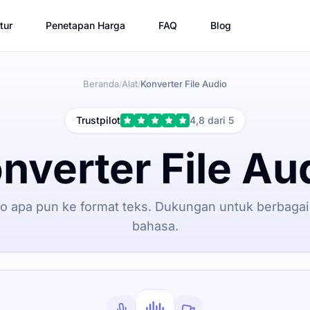
tur
Penetapan Harga
FAQ
Blog
Beranda
Alat
Konverter File Audio
/
/
Trustpilot
4,8 dari 5
nverter File Au
dio apa pun ke format teks. Dukungan untuk berbagai
bahasa.