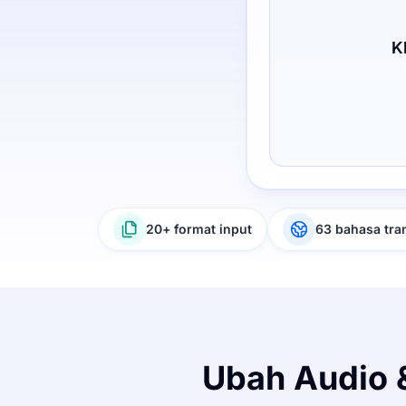
K
20+ format input
63 bahasa tra
Ubah Audio 