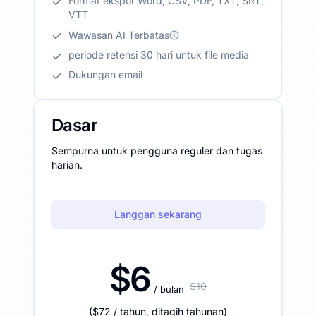
Format ekspor Word, CSV, PDF, TXT, SRT,
VTT
Wawasan AI Terbatas
periode retensi 30 hari untuk file media
Dukungan email
Dasar
Sempurna untuk pengguna reguler dan tugas
harian.
Langgan sekarang
$6
$10
/ bulan
(
$72
/ tahun
,
ditagih tahunan
)