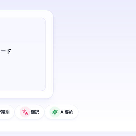
ロード
者識別
翻訳
AI要約