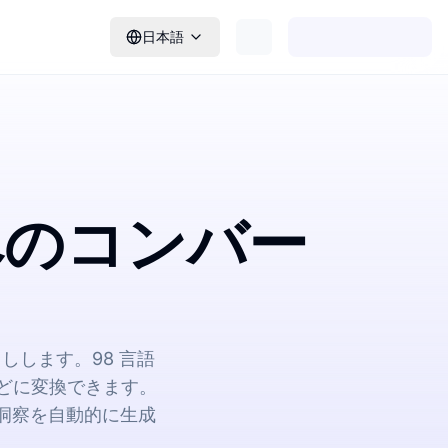
日本語
へのコンバー
こしします。98 言語
 などに変換できます。
な洞察を自動的に生成