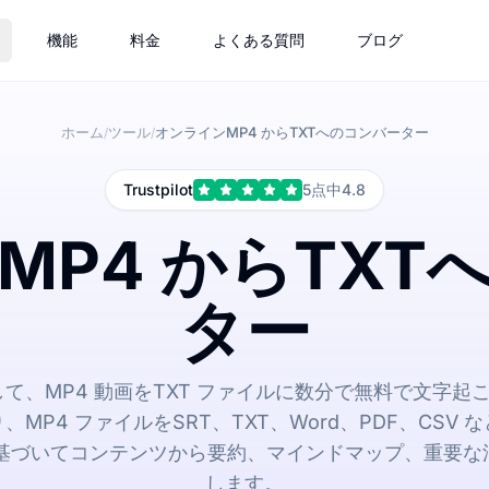
機能
料金
よくある質問
ブログ
ホーム
ツール
オンラインMP4 からTXTへのコンバーター
/
/
Trustpilot
5点中4.8
MP4 からTXT
ター
を使用して、MP4 動画をTXT ファイルに数分で無料で文字起
MP4 ファイルをSRT、TXT、Word、PDF、CSV
に基づいてコンテンツから要約、マインドマップ、重要
します。