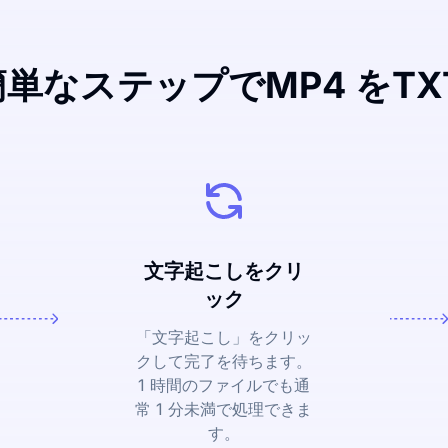
簡単なステップでMP4 をTX
文字起こしをクリ
ック
「文字起こし」をクリッ
クして完了を待ちます。
1 時間のファイルでも通
常 1 分未満で処理できま
す。