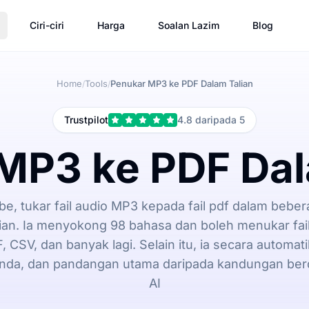
Ciri-ciri
Harga
Soalan Lazim
Blog
Home
Tools
Penukar MP3 ke PDF Dalam Talian
/
/
Trustpilot
4.8 daripada 5
MP3 ke PDF Dal
e, tukar fail audio MP3 kepada fail pdf dalam beber
ian. Ia menyokong 98 bahasa dan boleh menukar fa
 CSV, dan banyak lagi. Selain itu, ia secara automa
inda, dan pandangan utama daripada kandungan ber
AI