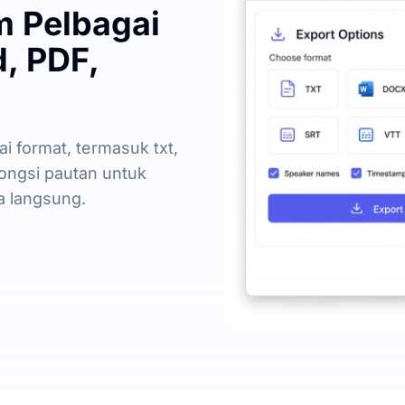
m Pelbagai
, PDF,
i format, termasuk txt,
rkongsi pautan untuk
a langsung.