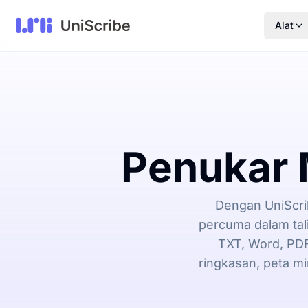
Alat
Penukar 
Dengan UniScrib
percuma dalam tal
TXT, Word, PDF,
ringkasan, peta m