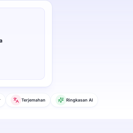
a
r
Terjemahan
Ringkasan AI