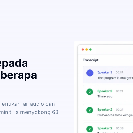
epada
eberapa
enukar fail audio dan
minit. Ia menyokong 63