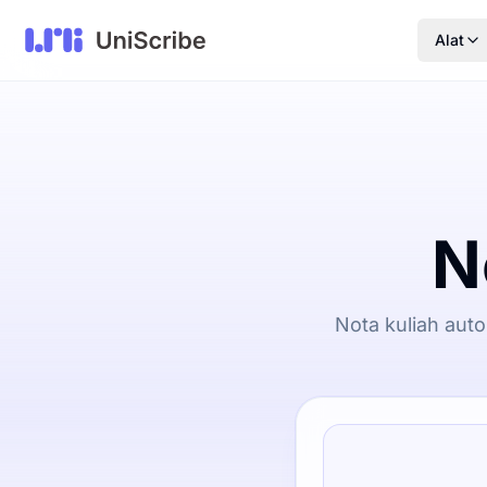
Alat
N
Nota kuliah aut