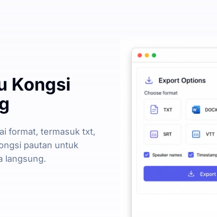
au Kongsi
ng
i format, termasuk txt,
rkongsi pautan untuk
a langsung.