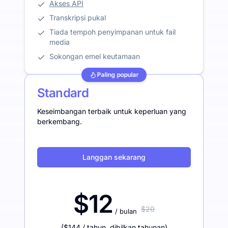
Akses API
Transkripsi pukal
Tiada tempoh penyimpanan untuk fail
media
Sokongan emel keutamaan
Paling popular
Standard
Keseimbangan terbaik untuk keperluan yang
berkembang.
Langgan sekarang
$12
$20
/ bulan
(
$144
/ tahun
,
dibilkan tahunan
)