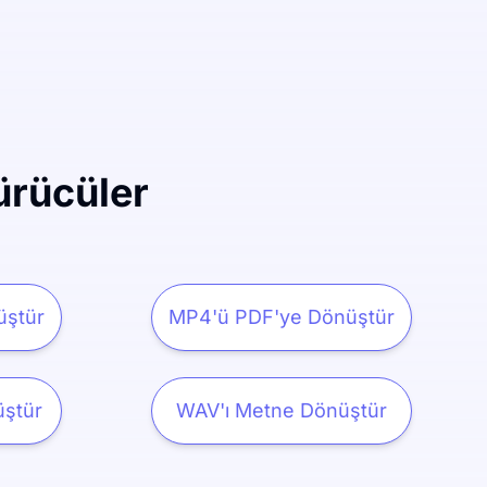
ürücüler
üştür
MP4'ü PDF'ye Dönüştür
ştür
WAV'ı Metne Dönüştür