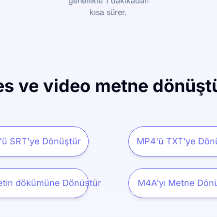
genellikle 1 dakikadan
kısa sürer.
es ve video metne dönüşt
ü SRT'ye Dönüştür
MP4'ü TXT'ye Dön
tin dökümüne Dönüştür
M4A'yı Metne Dönü