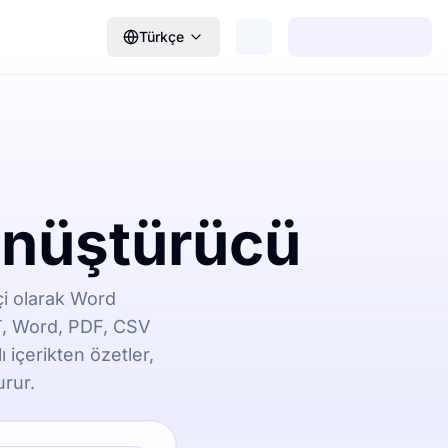
Türkçe
önüştürücü
çi olarak Word
XT, Word, PDF, CSV
 içerikten özetler,
urur.