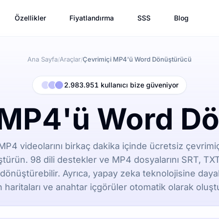
Özellikler
Fiyatlandırma
SSS
Blog
Ana Sayfa
Araçlar
Çevrimiçi MP4'ü Word Dönüştürücü
/
/
2.983.951 kullanıcı bize güveniyor
 MP4'ü Word D
 MP4 videolarını birkaç dakika içinde ücretsiz çevrimi
türün. 98 dili destekler ve MP4 dosyalarını SRT, T
dönüştürebilir. Ayrıca, yapay zeka teknolojisine dayalı
n haritaları ve anahtar içgörüler otomatik olarak oluşt