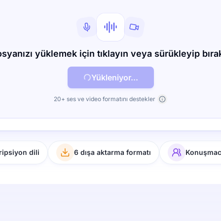
syanızı yüklemek için tıklayın veya sürükleyip bıra
Yükleniyor...
20+ ses ve video formatını destekler
ipsiyon dili
6 dışa aktarma formatı
Konuşmacı