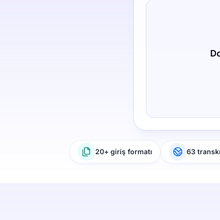
Do
20+ giriş formatı
63 transkr