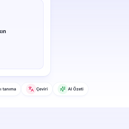
kın
 tanıma
Çeviri
AI Özeti