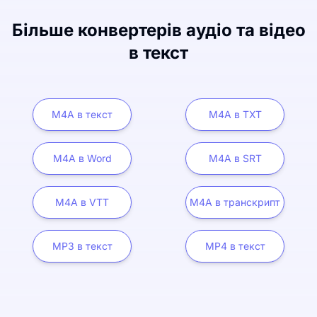
Більше конвертерів аудіо та відео
в текст
M4A в текст
M4A в TXT
M4A в Word
M4A в SRT
M4A в VTT
M4A в транскрипт
MP3 в текст
MP4 в текст