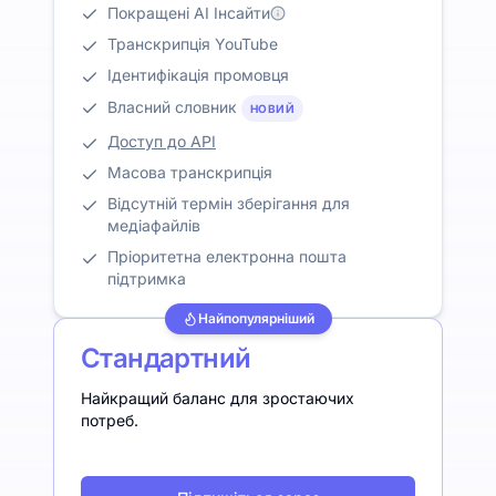
Покращені AI Інсайти
Транскрипція YouTube
Ідентифікація промовця
Власний словник
НОВИЙ
Доступ до API
Масова транскрипція
Відсутній термін зберігання для
медіафайлів
Пріоритетна електронна пошта
підтримка
Найпопулярніший
Стандартний
Найкращий баланс для зростаючих
потреб.