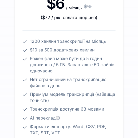
$6
$10
/ місяць
(
$72
/ рік
,
оплата щорічно
)
1200 хвилин транскрипції на місяць
$10 за 500 додаткових хвилин
Кожен файл може бути до 5 годин
довжиною / 5 ГБ. Завантажте 50 файлів
одночасно.
Нет ограничений на транскрибацию
файлов в день
Преміум модель транскрипції (найвища
точність)
Транскрипція доступна 63 мовами
AI переклад
Формати експорту: Word, CSV, PDF,
TXT, SRT, VTT