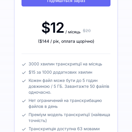
Підпишіться зараз
$12
$20
/ місяць
(
$144
/ рік
,
оплата щорічно
)
3000 хвилин транскрипції на місяць
$15 за 1000 додаткових хвилин
Кожен файл може бути до 5 годин
довжиною / 5 ГБ. Завантажте 50 файлів
одночасно.
Нет ограничений на транскрибацию
файлов в день
Преміум модель транскрипції (найвища
точність)
Транскрипція доступна 63 мовами