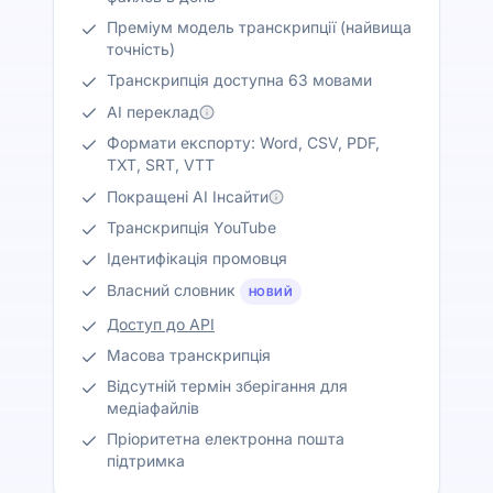
Преміум модель транскрипції (найвища
точність)
Транскрипція доступна 63 мовами
AI переклад
Формати експорту: Word, CSV, PDF,
TXT, SRT, VTT
Покращені AI Інсайти
Транскрипція YouTube
Ідентифікація промовця
Власний словник
НОВИЙ
Доступ до API
Масова транскрипція
Відсутній термін зберігання для
медіафайлів
Пріоритетна електронна пошта
підтримка