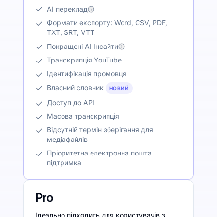
AI переклад
Формати експорту: Word, CSV, PDF,
TXT, SRT, VTT
Покращені AI Інсайти
Транскрипція YouTube
Ідентифікація промовця
Власний словник
НОВИЙ
Доступ до API
Масова транскрипція
Відсутній термін зберігання для
медіафайлів
Пріоритетна електронна пошта
підтримка
Pro
Ідеально підходить для користувачів з