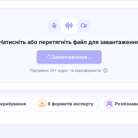
Натисніть або перетягніть файл для завантаженн
Завантаження...
Підтримує 20+ аудіо- та відеоформатів
скрибування
6 форматів експорту
Розпізнав