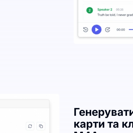
Генеруват
карти та к