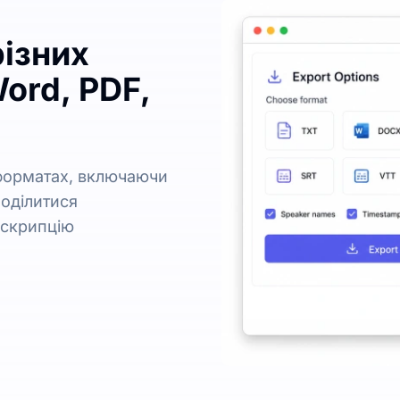
різних
ord, PDF,
 форматах, включаючи
 поділитися
нскрипцію