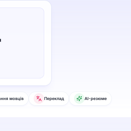
я
ання мовців
Переклад
AI-резюме