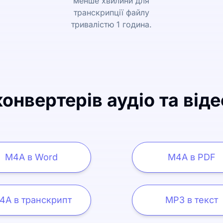
менше хвилини для
транскрипції файлу
тривалістю 1 година.
онвертерів аудіо та віде
M4A в Word
M4A в PDF
4A в транскрипт
MP3 в текст