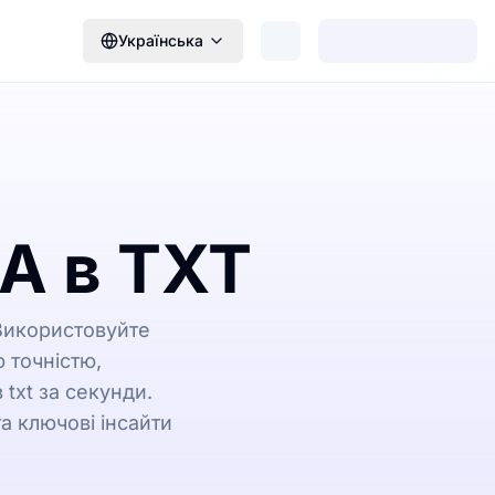
Українська
A в TXT
 Використовуйте
 точністю,
txt за секунди.
а ключові інсайти