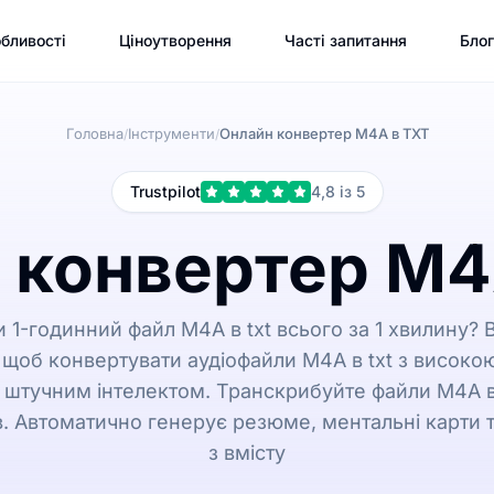
бливості
Ціноутворення
Часті запитання
Блог
Головна
Інструменти
Онлайн конвертер M4A в TXT
/
/
Trustpilot
4,8 із 5
 конвертер M4
 1-годинний файл M4A в txt всього за 1 хвилину?
, щоб конвертувати аудіофайли M4A в txt з високою
штучним інтелектом. Транскрибуйте файли M4A в 
. Автоматично генерує резюме, ментальні карти т
з вмісту