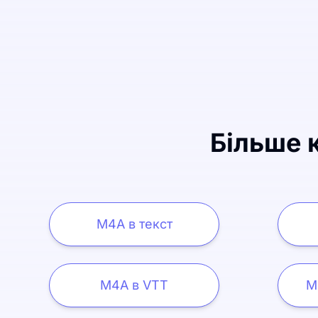
Більше к
M4A в текст
M4A в VTT
M