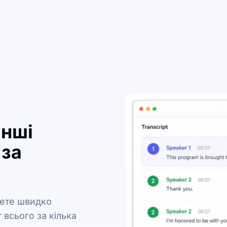
інші
 за
жете швидко
 всього за кілька