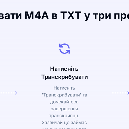
ати M4A в TXT у три пр
Натисніть
Транскрибувати
Натисніть
'Транскрибувати' та
дочекайтесь
завершення
транскрипції.
Зазвичай це займає