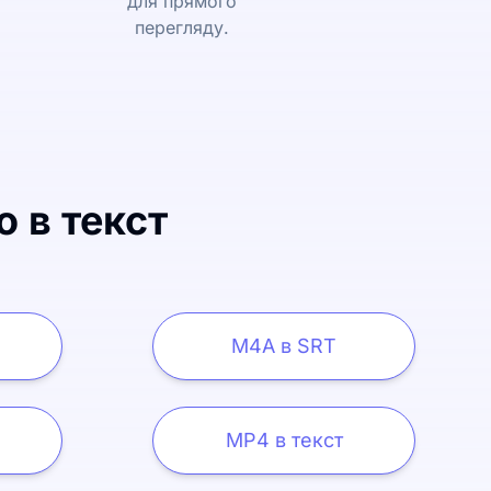
для прямого
перегляду.
о в текст
M4A в SRT
MP4 в текст