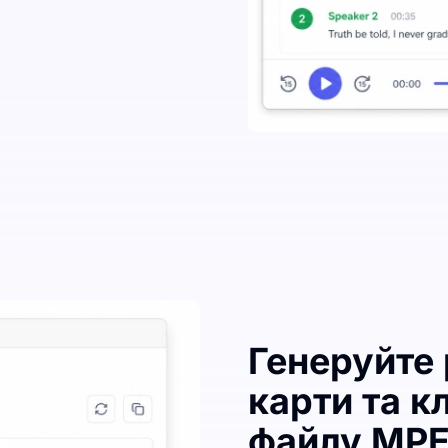
Генеруйте
карти та к
файлу MP