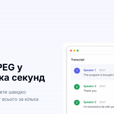
PEG у
ка секунд
жете швидко
 всього за кілька