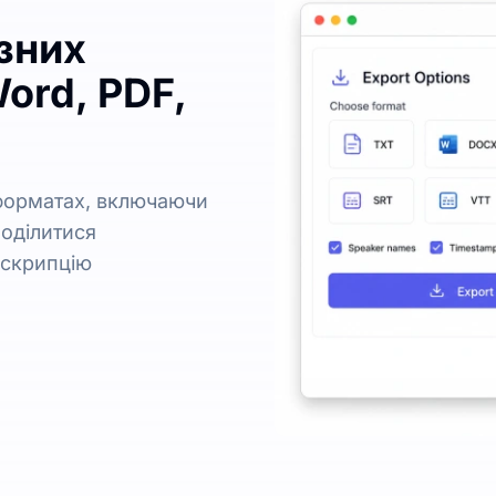
ізних
ord, PDF,
 форматах, включаючи
 поділитися
нскрипцію