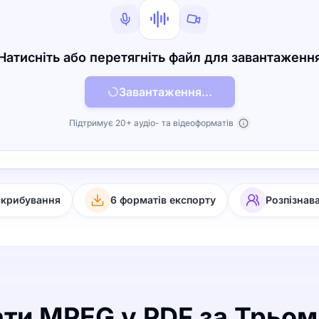
Натисніть або перетягніть файл для завантаженн
Завантаження...
Підтримує 20+ аудіо- та відеоформатів
скрибування
6 форматів експорту
Розпізнав
ти MPEG у PDF за Трьо