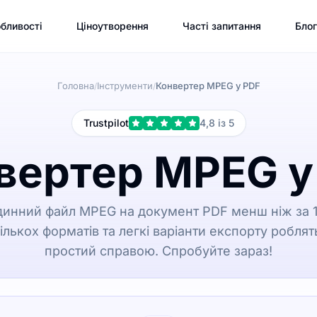
бливості
Ціноутворення
Часті запитання
Блог
Головна
Інструменти
Конвертер MPEG у PDF
/
/
Trustpilot
4,8 із 5
вертер MPEG у
одинний файл MPEG на документ PDF менш ніж за 1
кількох форматів та легкі варіанти експорту робля
простий справою. Спробуйте зараз!