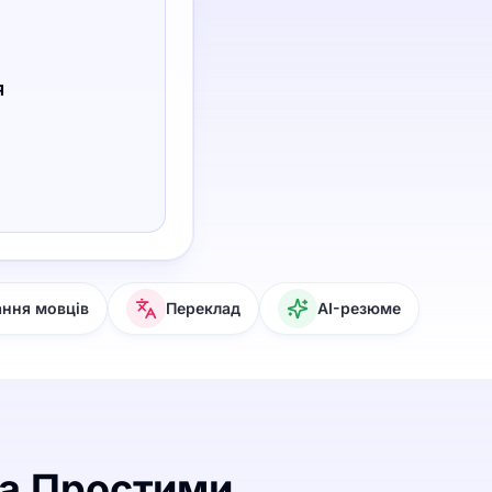
я
ання мовців
Переклад
AI-резюме
ма Простими