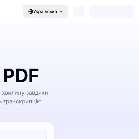
Українська
 PDF
 хвилину завдяки
ть транскрипцію