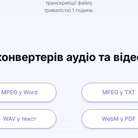
транскрипції файлу
тривалістю 1 година.
онвертерів аудіо та віде
MPEG у Word
MPEG у TXT
WAV у текст
WebM у PDF