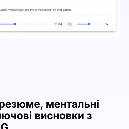
 резюме, ментальні
лючові висновки з
EG