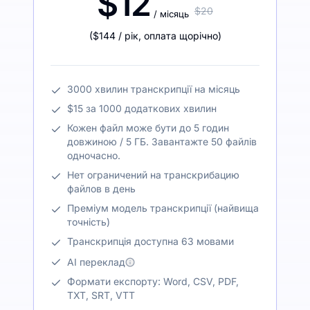
$12
$20
/ місяць
(
$144
/ рік
,
оплата щорічно
)
3000 хвилин транскрипції на місяць
$15 за 1000 додаткових хвилин
Кожен файл може бути до 5 годин
довжиною / 5 ГБ. Завантажте 50 файлів
одночасно.
Нет ограничений на транскрибацию
файлов в день
Преміум модель транскрипції (найвища
точність)
Транскрипція доступна 63 мовами
AI переклад
Формати експорту: Word, CSV, PDF,
TXT, SRT, VTT