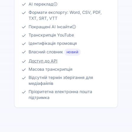
AI переклад
Формати експорту: Word, CSV, PDF,
TXT, SRT, VTT
Покращені AI Інсайти
Транскрипція YouTube
Ідентифікація промовця
Власний словник
НОВИЙ
Доступ до API
Масова транскрипція
Відсутній термін зберігання для
медіафайлів
Пріоритетна електронна пошта
підтримка