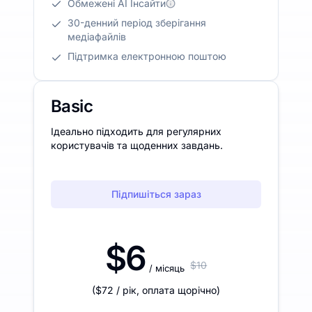
Обмежені AI Інсайти
30-денний період зберігання
медіафайлів
Підтримка електронною поштою
Basic
Ідеально підходить для регулярних
користувачів та щоденних завдань.
Підпишіться зараз
$6
$10
/ місяць
(
$72
/ рік
,
оплата щорічно
)