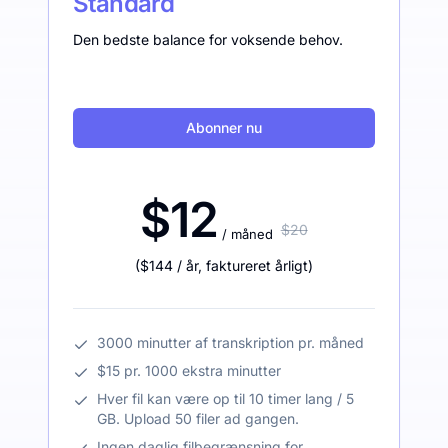
Standard
Den bedste balance for voksende behov.
Abonner nu
$12
$20
/ måned
(
$144
/ år
,
faktureret årligt
)
3000 minutter af transkription pr. måned
$15 pr. 1000 ekstra minutter
Hver fil kan være op til 10 timer lang / 5
GB. Upload 50 filer ad gangen.
Ingen daglig filbegrænsning for