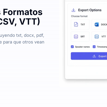
s Formatos
CSV, VTT)
luyendo txt, docx, pdf,
ce para que otros vean