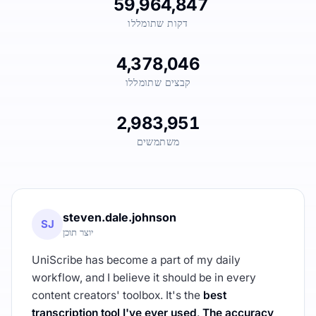
59,964,847
דקות שתומללו
4,378,046
קבצים שתומללו
2,983,951
משתמשים
steven.dale.johnson
SJ
יוצר תוכן
UniScribe has become a part of my daily
workflow, and I believe it should be in every
content creators' toolbox. It's the
best
transcription tool I've ever used
.
The accuracy