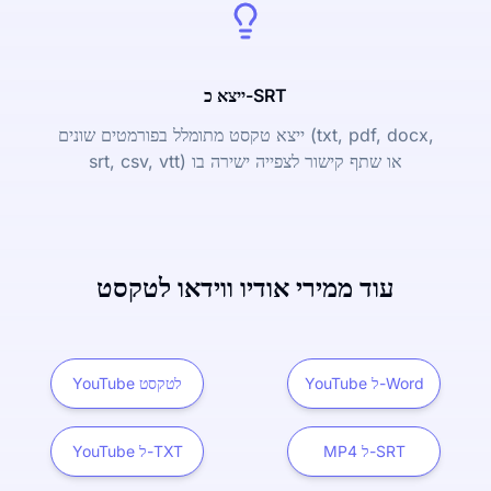
ייצא כ-SRT
ייצא טקסט מתומלל בפורמטים שונים (txt, pdf, docx,
srt, csv, vtt) או שתף קישור לצפייה ישירה בו
עוד ממירי אודיו ווידאו לטקסט
YouTube ל-Word
YouTube לטקסט
MP4 ל-SRT
YouTube ל-TXT