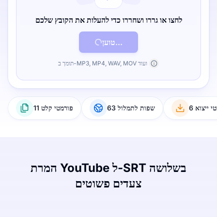
לחצו או גררו ושחררו כדי להעלות את הקובץ שלכם
טוען...
תומך ב-MP3, MP4, WAV, MOV ועוד
טי ייצוא
63 שפות לתמלול
11 פורמטי קלט
המרת YouTube ל-SRT בשלושה
צעדים פשוטים