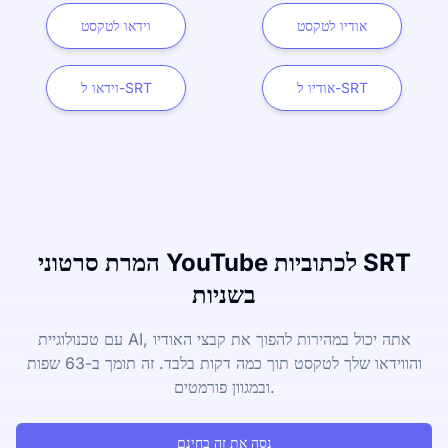
אודיו לטקסט
וידאו לטקסט
אודיו ל-SRT
וידאו ל-SRT
המרת סרטוני YouTube לכתוביות SRT
בשניות
עם טכנולוגיית AI, אתה יכול במהירות להפוך את קבצי האודיו
והווידאו שלך לטקסט תוך כמה דקות בלבד. זה תומך ב-63 שפות
ובמגוון פורמטים.
נסה את זה בחינם