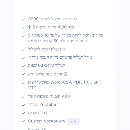
3000 דקות של תמלול לחודש
$15 עבור 1000 דקות נוספות
כל קובץ יכול להיות באורך של עד 10 שעות / 5
ג'יגה-בייט. העלה 50 קבצים בו זמנית.
אין גבלה יומית לתמלול
מודל תמלול פרימיום (דיוק הגבוה ביותר)
תמלול זמין ב-63 שפות
תרגום בינה מלאכותית
פורמטי ייצוא: Word, CSV, PDF, TXT, SRT,
VTT
תובנות משופרות של AI
תמלול YouTube
זיהוי דוברים
Custom Vocabulary
חדש
גישה ל-API