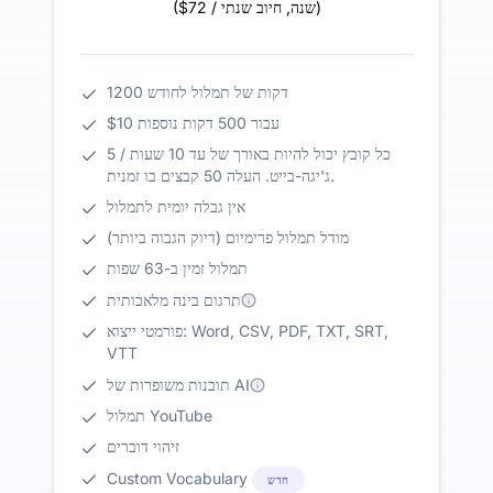
)
/ שנה
,
חיוב שנתי
$72
(
1200 דקות של תמלול לחודש
$10 עבור 500 דקות נוספות
כל קובץ יכול להיות באורך של עד 10 שעות / 5
ג'יגה-בייט. העלה 50 קבצים בו זמנית.
אין גבלה יומית לתמלול
מודל תמלול פרימיום (דיוק הגבוה ביותר)
תמלול זמין ב-63 שפות
תרגום בינה מלאכותית
פורמטי ייצוא: Word, CSV, PDF, TXT, SRT,
VTT
תובנות משופרות של AI
תמלול YouTube
זיהוי דוברים
Custom Vocabulary
חדש