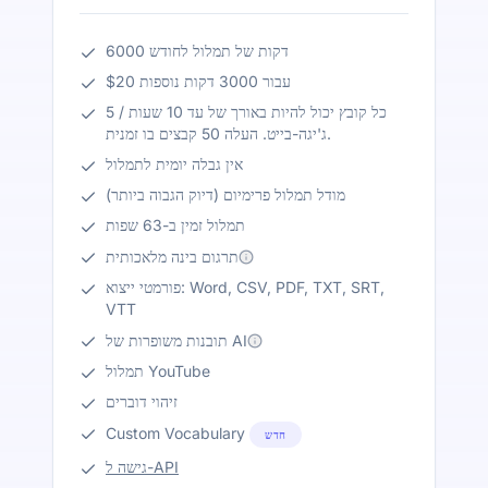
6000 דקות של תמלול לחודש
$20 עבור 3000 דקות נוספות
כל קובץ יכול להיות באורך של עד 10 שעות / 5
ג'יגה-בייט. העלה 50 קבצים בו זמנית.
אין גבלה יומית לתמלול
מודל תמלול פרימיום (דיוק הגבוה ביותר)
תמלול זמין ב-63 שפות
תרגום בינה מלאכותית
פורמטי ייצוא: Word, CSV, PDF, TXT, SRT,
VTT
תובנות משופרות של AI
תמלול YouTube
זיהוי דוברים
Custom Vocabulary
חדש
גישה ל-API