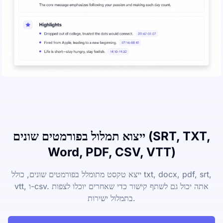
ייצוא תמלול בפורמטים שונים (SRT, TXT,
Word, PDF, CSV, VTT)
ייצא טקסט מתומלל בפורמטים שונים, כולל txt, docx, pdf, srt,
vtt, ו-csv. אתה יכול גם לשתף קישור כדי שאחרים יוכלו לצפות
בתמלול ישירות.